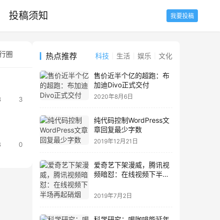
投稿须知
我要投稿
行圈
种草圈
设计圈
站长圈
数据圈
养鱼圈
养花圈
热点推荐
科技
生活
娱乐
文化
售价近半个亿的超跑：布
加迪Divo正式交付
2020年8月6日
3
3
纯代码控制WordPress文
章回复最少字数
2019年12月21日
8
0
爱奇艺下架漫威，腾讯视
频暗怼：在线视频下半场
再起硝烟
2019年7月2日
科学研究：喝咖啡能延年