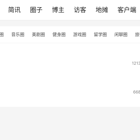
简讯
圈子
博主
访客
地摊
客户端
圈
音乐圈
美剧圈
健身圈
游戏圈
留学圈
闲聊圈
旅
121
66