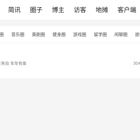
简讯
圈子
博主
访客
地摊
客户端
圈
音乐圈
美剧圈
健身圈
游戏圈
留学圈
闲聊圈
旅
复来自
年年有鱼
30