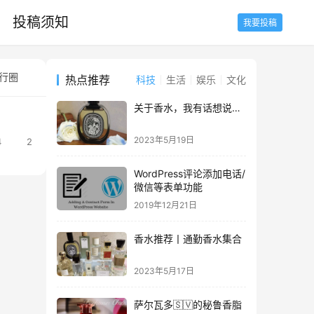
投稿须知
我要投稿
行圈
种草圈
设计圈
站长圈
数据圈
养鱼圈
养花圈
热点推荐
科技
生活
娱乐
文化
关于香水，我有话想说…
2023年5月19日
4
2
WordPress评论添加电话/
微信等表单功能
2019年12月21日
香水推荐丨通勤香水集合
2023年5月17日
萨尔瓦多🇸🇻的秘鲁香脂