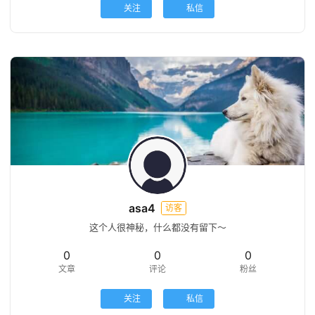
关注
私信
asa4
访客
这个人很神秘，什么都没有留下～
0
0
0
文章
评论
粉丝
关注
私信