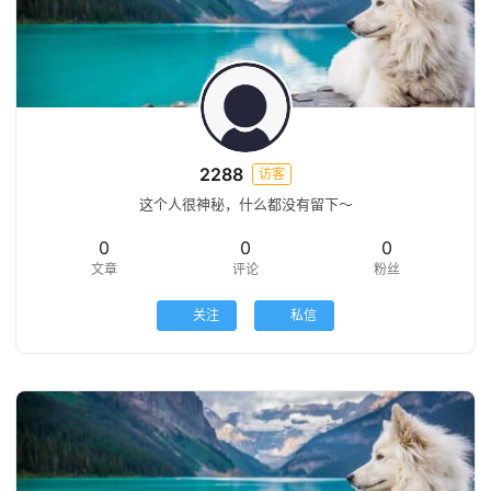
首
页
栏
目
2288
专
访客
题
这个人很神秘，什么都没有留下～
0
0
0
简
文章
评论
粉丝
讯
关注
私信
圈
子
博
主