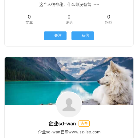
这个人很神秘，什么都没有留下～
0
0
0
文章
评论
粉丝
关注
私信
企业sd-wan
访客
企业sd-wan官网www.sz-isp.com