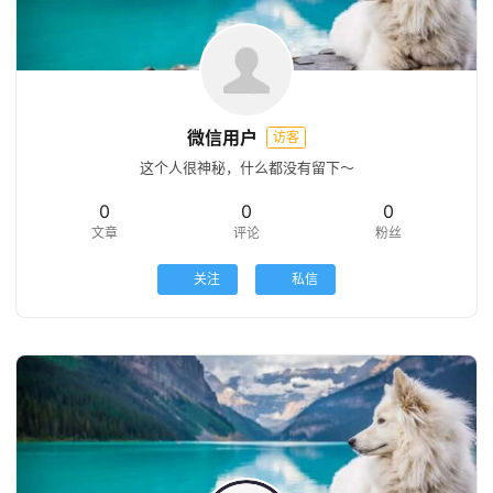
访
客
地
微信用户
访客
摊
这个人很神秘，什么都没有留下～
客
0
0
0
户
文章
评论
粉丝
端
关注
私信
投
稿
须
知