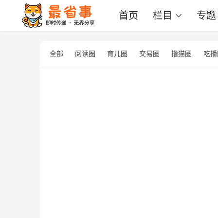
首页
栏目
专题
全部
阅读圈
育儿圈
交易圈
撸猫圈
吃播