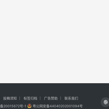
投稿须知
标签归档
广告赞助
联系我们
备20015672号-1
粤公网安备44040202001094号