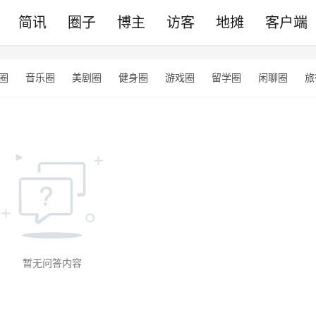
简讯
圈子
博主
访客
地摊
客户端
圈
音乐圈
美剧圈
健身圈
游戏圈
留学圈
闲聊圈
旅
暂无问答内容