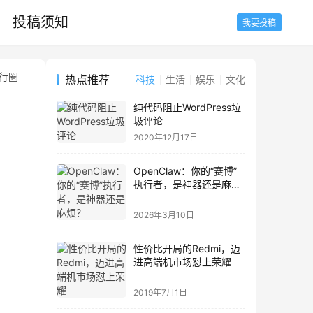
投稿须知
我要投稿
行圈
种草圈
设计圈
站长圈
数据圈
养鱼圈
养花圈
热点推荐
科技
生活
娱乐
文化
纯代码阻止WordPress垃
圾评论
2020年12月17日
OpenClaw：你的“赛博”
执行者，是神器还是麻
烦？
2026年3月10日
性价比开局的Redmi，迈
进高端机市场怼上荣耀
2019年7月1日