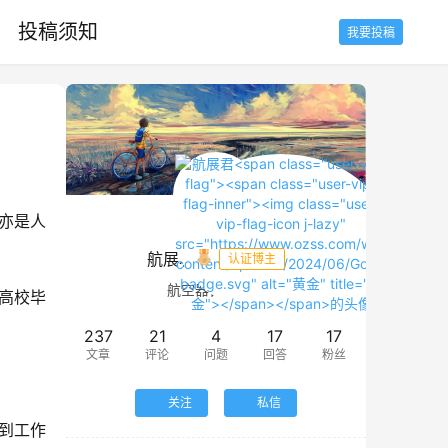
投稿须知
我要投稿
亦是人
航展君
认证博主
航空器百科全书
分高校毕
237
21
4
17
17
文章
评论
问题
回答
粉丝
关注
私信
找到工作