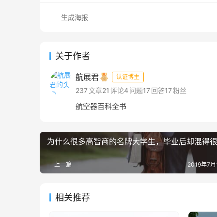
生成海报
关于作者
航展君
认证博主
237
文章
21
评论
4
问题
17
回答
17
粉丝
航空器百科全书
为什么很多高智商的名牌大学生，毕业后却混得
上一篇
2019年7月1
相关推荐