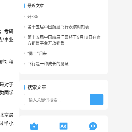
最近文章
歼-35
第十五届中国航展飞行表演时刻表
3；考研
第十五届中国航展门票将于9月19日在官
员/事业
方销售平台开放销售
“勇士”归来
群对租
飞行是一种成长的见证
是对于
搜索文章
类同学
北京最
过半小