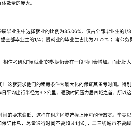
群体数量的庞大。
？
9届毕业生中选择就业的比例为35.06%，仅占全部毕业生的1/
据全部毕业生的1/4；慢就业的毕业生占比为21.72% ；考公务
，相信考研和“慢就业”的数据仍会在一段时间会增加。而此批人
间！这就要求他们的租房条件为最大化的保证其备考时间。特别
日平均出行半径为9.3公里，通勤时间压力居四城之首。所以这
时间的要求偏低，这样在租房区域选择上便可酌情放宽。毕竟以
和保证休息，尽量通行时间不要超过1小时，二三线城市不要超