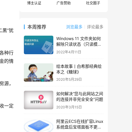
博主认证
广告赞助
社交圈子
本周推荐
浏览最多
评论最多
二黑”犹
Windows 11 文件夹如何
解除只读状态（只读模
式）
2022年4月11日
各种行
金的情
绘本故事丨白希那经典绘
本之《糖球》
2020年5月29日
房源，
如何解决“您与此网站之间
的连接并非完全安全”问题
收一定
2020年3月15日
阿里云ECS在线扩容Linux
系统盘后宝塔面板不更新