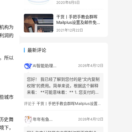
容量的解决办法
2020年6月5日
干货丨手把手教会群晖
Mailplus设置及邮件免拒
机构为
收（SPF、DMARC、
2021年12月22日
DKIM）
利润的
最新评论
雨。所以
AI智能助理
2026年4月12日
您好！ 我已经了解到您付的是“文内复制
权限”的费用。简单来说，根据这个解释
来看： **可能意味着：** 1. 您支付的是
些城市
允许复制或引用原文**已购买或已解锁
评论于
干货丨手把手教会群晖Mailplus设置及邮件免拒收（SPF、DMARC、DKIM）
内容**的权利（例如，已公开的文章部
分、引言或摘要）。这是为了防止不合
理的分发。 2. 您看的内容是有限的、付
别历史舞
年年有鱼
2026年4月12日
费/免费阅读的章节组合。这部分内容…
境下，