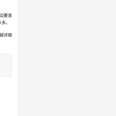
边要准
多多。
越详细