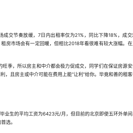
市场成交节奏放缓，7日内出租率仅为21%，同比下降18%，成
，租房市场会有一定回暖，但相比2018年看很难有较大涨幅。在
的旺季，所以房主和中介都会极力促成交，同学们在保证房源安
顺利，且房主或中介可能在费用上能“让利”给你。毕竟和善的租
高校毕业生的平均工资为6423元/月，但目前的北京即使五环外单
的首选。