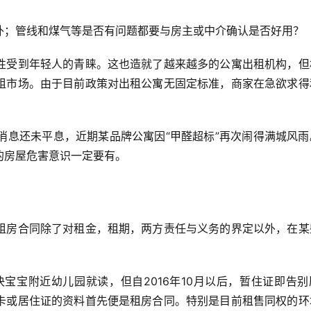
外；管线和煤气等是否有问题都要与房主或中介确认是否好用？
性受到年轻人的青睐。这也造就了越来越多的公寓出租机构，但
租市场。由于目前政策对出租公寓无固定标准，商家在急欲求得
的消息还未平息，近期某品牌公寓因“甲醛超标”再次闹得满城风
的房屋危害意识一定要有。
租房合同除了对租金，租期，两方责任与义务的界定以外，在某
决宝宝附近幼儿园就读，但自2016年10月以后，暂住证即告
卡或居住证的资料首先便是租房合同。特别是目前租售同权的环