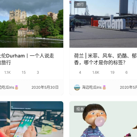
旅行
伦Durham丨一个人说走
荷兰 | 米菲、风车、奶酪、
的旅行
香，哪个才是你的标签？
1.1K
15
3
4
1.6K
19
6
吃瓜Iris
2020年5月30日
海边吃瓜Iris
2020年5
绘本