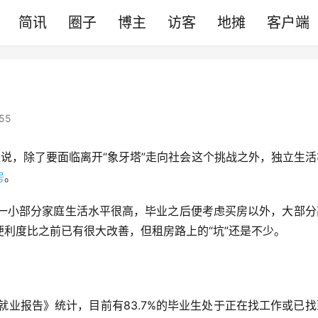
简讯
圈子
博主
访客
地摊
客户端
55
说，除了要面临离开“象牙塔”走向社会这个挑战之外，独立生活
房
。
，除一小部分家庭生活水平很高，毕业之后便考虑买房以外，大部
利度比之前已有很大改善，但租房路上的“坑”还是不少。
业生就业报告》统计，目前有83.7%的毕业生处于正在找工作或已