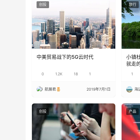
创投
旅行
中美贸易战下的5G云时代
小镇杜
就走
0
1.2K
18
1
1
航展君
2019年7月1日
海边
创投
产品