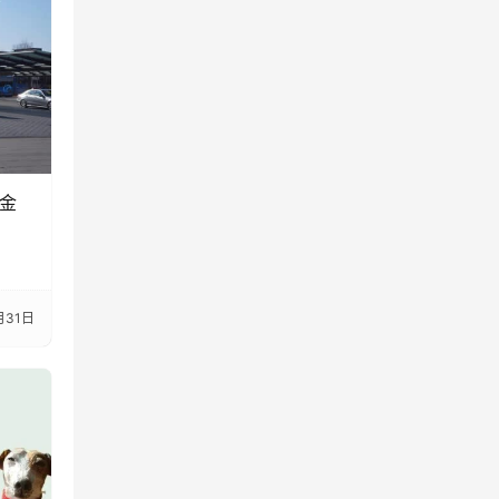
郁金
月31日