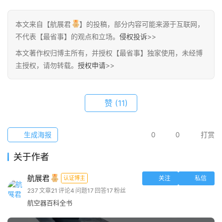
圈
本文来自【航展君
】的投稿，部分内容可能来源于互联网，
子
不代表【最省事】的观点和立场。
侵权投诉
>>
本文著作权归博主所有，并授权【最省事】独家使用，未经博
博
主授权，请勿转载。
授权申请
>>
主
访
赞
(11)
客
生成海报
0
0
打赏
地
摊
关于作者
客
航展君
认证博主
关注
私信
户
237
文章
21
评论
4
问题
17
回答
17
粉丝
端
航空器百科全书