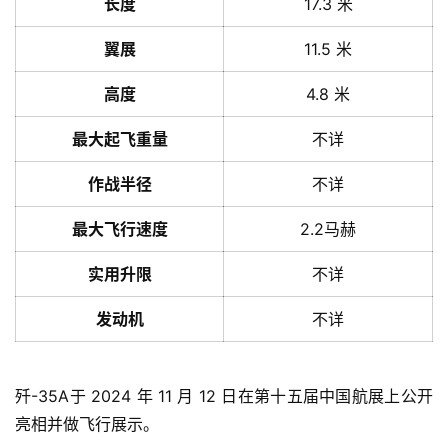
长度
17.3 米
翼展
11.5 米
高度
4.8 米
最大起飞重量
不详
首
作战半径
不详
页
最大飞行速度
2.2马赫
栏
实用升限
不详
目
发动机
不详
专
题
歼-35A于 2024 年 11 月 12 日在第十五届中国航展上公开
简
亮相并做飞行展示。
讯