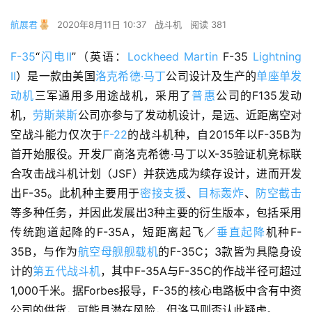
航展君
2020年8月11日 10:37
战斗机
阅读 381
F-35
“
闪电II
”（英语：
Lockheed Martin
 F-35 
Lightning 
II
）是一款由美国
洛克希德·马丁
公司设计及生产的
单座单发
动机
三军通用多用途战机，采用了
普惠
公司的F135发动
机，
劳斯莱斯
公司亦参与了发动机设计，是远、近距离空对
空战斗能力仅次于
F-22
的战斗机种，自2015年以F-35B为
首开始服役。开发厂商洛克希德·马丁以X-35验证机竞标联
合攻击战斗机计划（JSF）并获选成为续存设计，进而开发
出F-35。此机种主要用于
密接支援
、
目标轰炸
、
防空截击
等多种任务，并因此发展出3种主要的衍生版本，包括采用
传统跑道起降的F-35A，短距离起飞／
垂直起降
机种F-
35B，与作为
航空母舰舰载机
的F-35C；3款皆为具隐身设
计的
第五代战斗机
，其中F-35A与F-35C的作战半径可超过
1,000千米。据Forbes报导，F-35的核心电路板中含有中资
公司的供货，可能具潜在风险，但洛马则否认此疑虑。