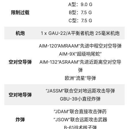
A型：9.0 G
主
限制过载
B型：7.5 G
C型：7.5 G
访
客
机炮
1 x GAU-22/A平衡者机炮 25毫米机炮
地
AIM-120“AMRAAM”先进中程空对空导弹
摊
AIM-9X“超级响尾蛇”
空对空导弹
AIM-132“ASRAAM”先进近距离空对空导
客
弹
户
欧洲“流星”导弹
端
“JASSM”联合空对地远距攻击导弹
空对地导弹
投
GBU-39小直径炸弹
稿
须
“JDAM”联合直接攻击弹药
知
炸弹
“JSOW”联合远距攻击武器
B-61战术核子弹