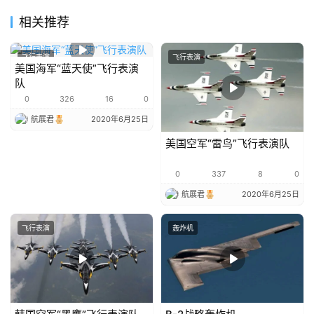
相关推荐
飞行表演
飞行表演
美国海军“蓝天使”飞行表演
队
0
326
16
0
航展君
2020年6月25日
美国空军“雷鸟”飞行表演队
0
337
8
0
航展君
2020年6月25日
飞行表演
轰炸机