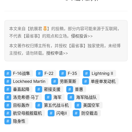
本文来自【航展君
】的投稿，部分内容可能来源于互联网，
不代表【最省事】的观点和立场。
侵权投诉
>>
本文著作权归博主所有，并授权【最省事】独家使用，未经博
主授权，请勿转载。
授权申请
>>
F-16战隼
F-22
F-35
Lightning II
Lockheed Martin
劳斯莱斯
单座单发动机
垂直起降
密接支援
普惠
洛克希德·马丁
海军
海军陆战队
目标轰炸
第五代战斗机
美国空军
航空母舰舰载机
闪电II
防空截击
隐身性