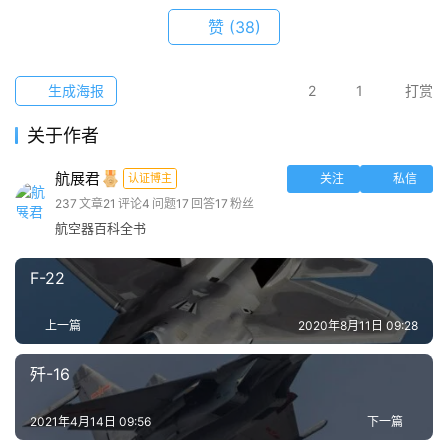
赞
(38)
生成海报
2
1
打赏
关于作者
航展君
认证博主
关注
私信
237
文章
21
评论
4
问题
17
回答
17
粉丝
航空器百科全书
F-22
上一篇
2020年8月11日 09:28
歼-16
2021年4月14日 09:56
下一篇