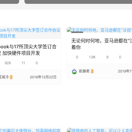
行业
无论何时何地，亚马逊都在“
ebook与17所顶尖大学签订合
着你
议 加快硬件项目开发
0
1.9K
9
0
926
11
0
航展君
2019年
花易冷
2016年12月22日