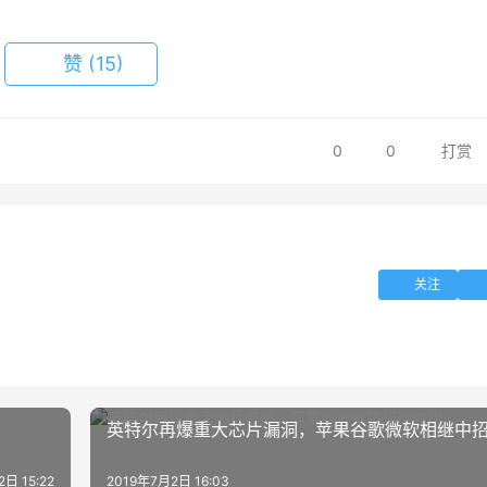
赞
(15)
0
0
打赏
关注
英特尔再爆重大芯片漏洞，苹果谷歌微软相继中
日 15:22
2019年7月2日 16:03