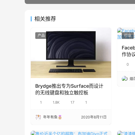
相关推荐
产品
行业
Fac
作协
0
烟
Brydge推出专为Surface而设计
的无线键盘和独立触控板
1
1.8K
17
1
年年有鱼
2020年8月11日