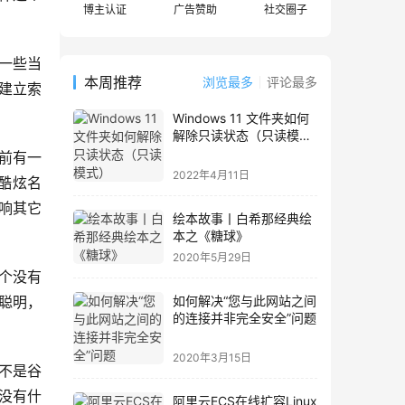
博主认证
广告赞助
社交圈子
做一些当
本周推荐
浏览最多
评论最多
建立索
。
Windows 11 文件夹如何
解除只读状态（只读模
式）
之前有一
2022年4月11日
酷炫名
影响其它
绘本故事丨白希那经典绘
本之《糖球》
2020年5月29日
个没有
聪明，
如何解决“您与此网站之间
的连接并非完全安全”问题
。
2020年3月15日
不是谷
没有什
阿里云ECS在线扩容Linux