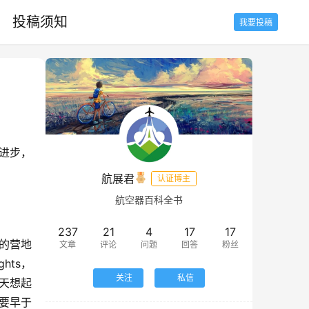
投稿须知
我要投稿
进步，
航展君
认证博主
航空器百科全书
237
21
4
17
17
地的营地
文章
评论
问题
回答
粉丝
hts，
关注
私信
天想起
要早于