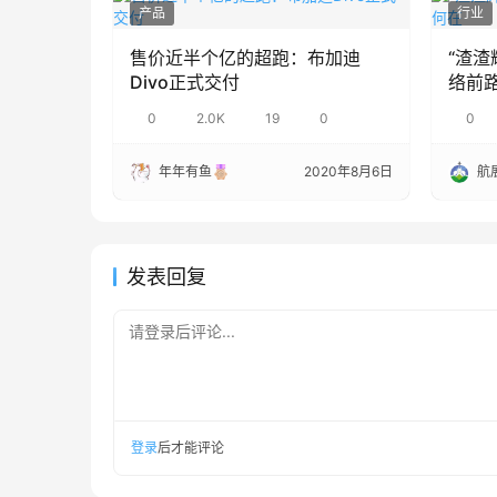
产品
行业
售价近半个亿的超跑：布加迪
“渣渣
Divo正式交付
络前
0
2.0K
19
0
0
年年有鱼
2020年8月6日
航
发表回复
请登录后评论...
登录
后才能评论