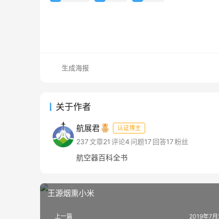
生成海报
关于作者
航展君
认证博主
237
文章
21
评论
4
问题
17
回答
17
粉丝
航空器百科全书
王源烟熏小米
上一篇
2019年7月2