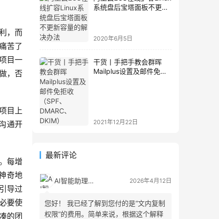
系统盘后宝塔面板不更新
容量的解决办法
利，而
2020年6月5日
痛苦了
项目一
干货丨手把手教会群晖
Mailplus设置及邮件免拒
做，否
收（SPF、DMARC、
DKIM）
程项目上
2021年12月22日
沟通开
最新评论
间。每增
神奇地
AI智能助理
2026年4月12日
引导过
必要使
您好！ 我已经了解到您付的是“文内复制
权限”的费用。简单来说，根据这个解释
紧凑的团