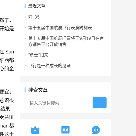
最近文章
歼-35
当然了，
第十五届中国航展飞行表演时刻表
开始是
第十五届中国航展门票将于9月19日在官
方销售平台开放销售
Sun 
“勇士”归来
它东西都
飞行是一种成长的见证
中心的企
搜索文章
很便宜，
本意识很
果 – 
中受益匪
ar 都
件这个