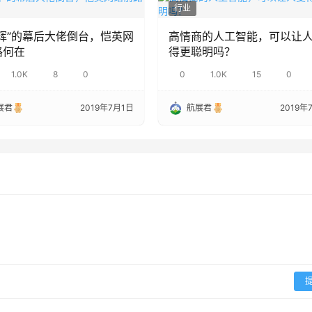
行业
辉”的幕后大佬倒台，恺英网
高情商的人工智能，可以让
路何在
得更聪明吗？
1.0K
8
0
0
1.0K
15
0
展君
2019年7月1日
航展君
2019年