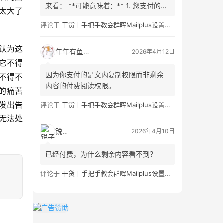
来看： **可能意味着：** 1. 您支付的是
太大了
允许复制或引用原文**已购买或已解锁
评论于
干货丨手把手教会群晖Mailplus设置及邮件免拒收（SPF、DMARC、DKIM）
内容**的权利（例如，已公开的文章部
分、引言或摘要）。这是为了防止不合
我认为这
理的分发。 2. 您看的内容是有限的、付
年年有鱼
2026年4月12日
费/免费阅读的章节组合。这部分内容…
，它不得
因为你支付的是文内复制权限而非剩余
们不得不
内容的付费阅读权限。
来的痛苦
因发出告
评论于
干货丨手把手教会群晖Mailplus设置及邮件免拒收（SPF、DMARC、DKIM）
致无法处
锐子
2026年4月10日
已经付费，为什么剩余内容看不到？
评论于
干货丨手把手教会群晖Mailplus设置及邮件免拒收（SPF、DMARC、DKIM）