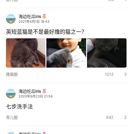
圈
子
海边吃瓜Iris
2021年4月1日 18:43
博
主
英短蓝猫是不是最好撸的猫之一？
访
客
地
撸猫圈
1213
3
摊
海边吃瓜Iris
客
2020年9月23日 21:54
户
七步洗手法
端
育儿圈
642
2
投
稿