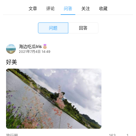
文章
评论
问答
关注
收藏
问题
回答
首
海边吃瓜Iris
页
2021年7月4日 14:49
好美
栏
目
专
题
简
讯
旅行圈
163
1