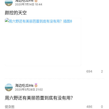
海边吃瓜Iris
须
2020年7月14日 10:44
知
颜控的天空
694
2
海边吃瓜Iris
2020年5月28日 21:02
周六野还有美丽芭蕾到底有没有用？
健身圈
486
0