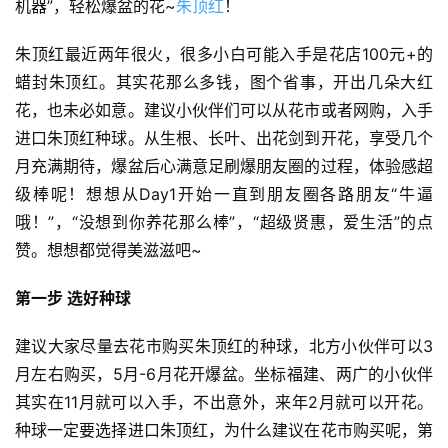
机器”，轻松爆盆的花~
朱顶红
！
朱顶红最近两年很火，很多小白可能入手是花店100元+的
蜡封朱顶红。其实花那么多钱，图个省事，开出几朵大红
花，也未必如意。建议小伙伴们可以从花市或者网购，入手
进口朱顶红种球。从生根、长叶、出花剑到开花，享受几个
月充满期待，爆盆后心满意足刷爆朋友圈的过程，体验感超
级棒呢！想想从Day1开始一直到朋友圈各路朋友“牛逼
哦！”，“没想到你养花那么棒”，“超级贤惠，爱生活”的点
赞。想想都觉得美滋滋吧~
第一步 选好种球
建议大家尽量去花市购买朱顶红的种球，北方小伙伴可以3
月左右购买，5月-6月花开爆盆。坐标福建、两广的小伙伴
其实在11月就可以入手，不出意外，来年2月就可以开花。
种球一定要选择进口朱顶红，为什么建议在花市购买呢，第