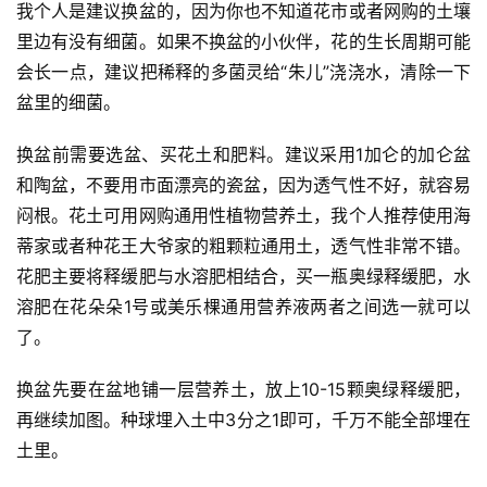
我个人是建议换盆的，因为你也不知道花市或者网购的土壤
栏
目
里边有没有细菌。如果不换盆的小伙伴，花的生长周期可能
会长一点，建议把稀释的多菌灵给“朱儿”浇浇水，清除一下
专
盆里的细菌。
题
换盆前需要选盆、买花土和肥料。建议采用1加仑的加仑盆
和陶盆，不要用市面漂亮的瓷盆，因为透气性不好，就容易
简
讯
闷根。花土可用网购通用性植物营养土，我个人推荐使用海
蒂家或者种花王大爷家的粗颗粒通用土，透气性非常不错。
圈
花肥主要将释缓肥与水溶肥相结合，买一瓶奥绿释缓肥，水
子
溶肥在花朵朵1号或美乐棵通用营养液两者之间选一就可以
了。
博
主
换盆先要在盆地铺一层营养土，放上10-15颗奥绿释缓肥，
再继续加图。种球埋入土中3分之1即可，千万不能全部埋在
访
土里。
客