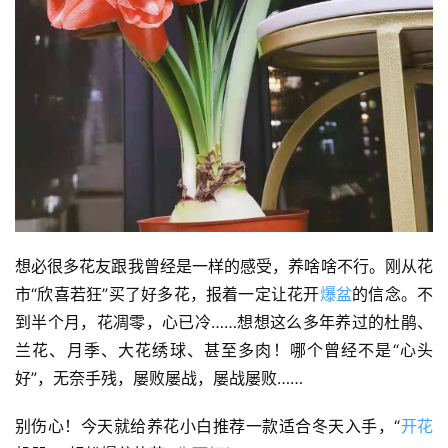
想必很多花友跟我曾经是一样的感受，养啥啥不行。刚从花
市“欣喜若狂”买了好多花，报着一定让花开
爆盆
的信念。不
到半个月，花凋零，心已冷……想想这么多年养过的杜鹃、
兰花、月季、大花绣球、甚至多肉！哪个曾经不是“心头
好”，无奈手残，屡败屡战，屡战屡败……
别伤心！今天就给养花小白推荐一款适合冬天入手，“
开花