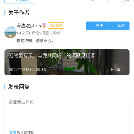
关于作者
海边吃瓜Iris
认证博主
关注
私信
44
文章
6
评论
5
问题
12
粉丝
格物致知，诚意正心。
万物皆有灵：与我共同成长的沉默见证者
2024年6月28日 20:33
下一篇
发表回复
请登录后评论...
登录
后才能评论