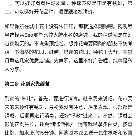
一，可以好好看看种球质量，种球表皮是不是有锈斑；第
二，可以选好开花品种，顺便跟老板讲价。
如果你所在城市花市没有朱顶红，那就选择网购吧。网购尽
量选择某Bao那些比较大牌出名的店铺，我的种球就是在虹
越家购买的。不说朱顶红啦，想养花需要网购的朋友不妨考
虑一下海蒂的花园，虹越，塔莎的花园，种花王大爷，天狼
月季这几家优质店铺。先声明，这里不打广告喔，纯粹是私
人分享。
第二步 花到家先缓苗
到家的“朱儿”，首先，要进行消毒。就拿我来说吧，花市买
来的朱顶红有锈斑，最初我没有注意，后来发现，根部都是
锈斑。后期再进行消毒，还好“拯救”过来了。不然，锈斑会
影响花剑生长，还会“传染”种球！消毒就是拿多菌灵，按照
比例，加水浸泡15分钟。网购基本都会送一包生根粉和多菌