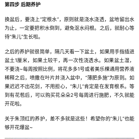
第四步 后期养护
地
换盆后，要浇上“定根水”，原则就是浇水浇透，盆地留出水
摊
为止，一定要把积水倒到，避免沤水闷根。之后，就耐心等
待“朱儿”生长啦。
客
户
之后的养护就很简单，隔几天看一下盆土，如果用手指插进
端
盆土1厘米，如果土较干，再一次性浇透水。如果盆土湿，
投
不要浇~每周按照比例，将花多多1号或者美乐棵通用营养液
稿
稀释之后，喷撒在叶片并浇入盆中，“薄肥多施”为原则。如
须
果迟迟不出花剑，不用担心，“朱儿”肯定是在发育根系。等
知
到有花苞后，可以购买花朵朵2号每周进行施肥，不久就能
开花啦。
关于朱顶红的养护，差不多就是这些！希望你的“朱儿”也能
够开花爆盆~