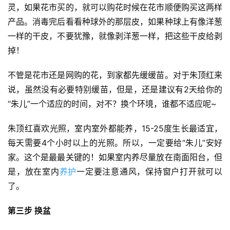
灵，如果花市买的，就可以购花时候在花市顺便购买这两样
产品。消毒完后看看种球外的那层皮，如果种球上有像洋葱
一样的干皮，不要犹豫，就像剥洋葱一样，把这些干皮给剥
掉！
不管是花市还是网购的花，到家都先缓缓苗。对于朱顶红来
说，虽然没有必要特别缓苗，但是，还是建议有2天给你的
“朱儿”一个适应的时间，对不？换个环境，谁都不适应呢~
朱顶红喜欢光照，室内室外都能养，15-25度生长最适宜，
每天需要4个小时以上的光照。所以，一定要给“朱儿”安好
家。这个是最最关键的！如果室内养尽量放在南面阳台，但
是，放在室内
养护
一定要注意通风，保持窗户打开就可以
了。
首
页
第三步 换盆