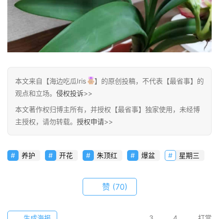
本文来自【海边吃瓜Iris
】的原创投稿，不代表【最省事】的
观点和立场。
侵权投诉
>>
本文著作权归博主所有，并授权【最省事】独家使用，未经博
主授权，请勿转载。
授权申请
>>
养护
开花
朱顶红
爆盆
星期三
赞
(70)
生成海报
3
4
打赏