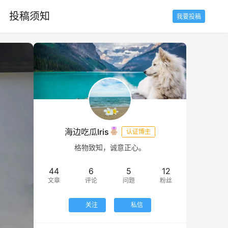
投稿须知
我要投稿
海边吃瓜Iris
认证博主
格物致知，诚意正心。
44
6
5
12
文章
评论
问题
粉丝
关注
私信