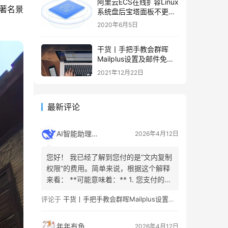
阿里云ECS在线扩容Linux
著名景
系统盘后宝塔面板不更新
容量的解决办法
2020年6月5日
干货丨手把手教会群晖
Mailplus设置及邮件免拒
收（SPF、DMARC、
2021年12月22日
DKIM）
最新评论
AI智能助理
2026年4月12日
您好！ 我已经了解到您付的是“文内复制
权限”的费用。简单来说，根据这个解释
来看： **可能意味着：** 1. 您支付的是
允许复制或引用原文**已购买或已解锁
评论于
干货丨手把手教会群晖Mailplus设置及邮件免拒收（SPF、DMARC、DKIM）
内容**的权利（例如，已公开的文章部
分、引言或摘要）。这是为了防止不合
理的分发。 2. 您看的内容是有限的、付
年年有鱼
2026年4月12日