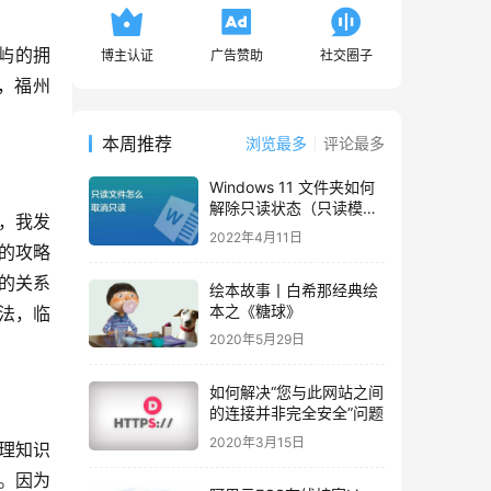
屿的拥
博主认证
广告赞助
社交圈子
，福州
本周推荐
浏览最多
评论最多
Windows 11 文件夹如何
解除只读状态（只读模
”，我发
式）
2022年4月11日
的攻略
的关系
绘本故事丨白希那经典绘
本之《糖球》
法，临
2020年5月29日
如何解决“您与此网站之间
的连接并非完全安全”问题
2020年3月15日
理知识
。因为