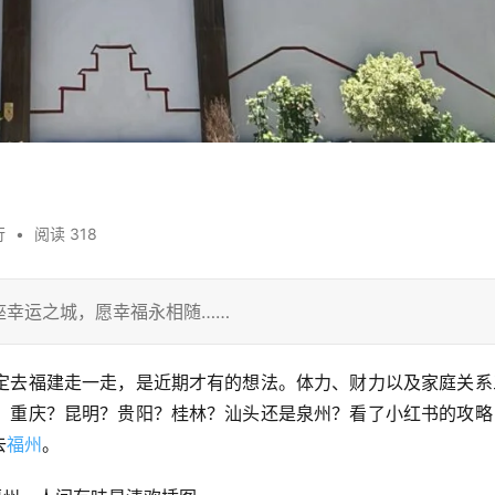
行
•
阅读 318
座幸运之城，愿幸福永相随……
定去福建走一走，是近期才有的想法。体力、财力以及家庭关系
。重庆？昆明？贵阳？桂林？汕头还是泉州？看了小红书的攻略
去
福州
。