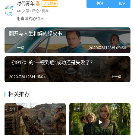
时代青年
认证博主
关注
私信
客
40
文章
1
评论
7
粉丝
户
用真诚的心待人
端
翻开与人生和解的绿皮书
投
稿
上一篇
2020年5月28日 00:56
须
知
《1917》的“一镜到底”成功还是失败了？
2020年8月28日 15:04
下一篇
相关推荐
影评
影评