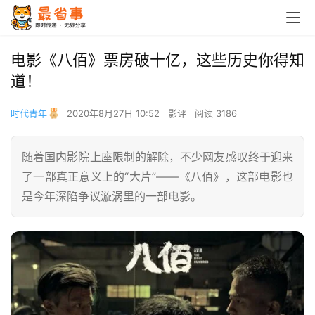
电影《八佰》票房破十亿，这些历史你得知
道！
时代青年
2020年8月27日 10:52
影评
阅读 3186
随着国内影院上座限制的解除，不少网友感叹终于迎来
了一部真正意义上的“大片”——《八佰》，这部电影也
是今年深陷争议漩涡里的一部电影。