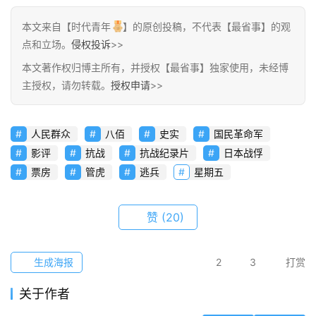
题
本文来自【时代青年
】的原创投稿，不代表【最省事】的观
点和立场。
侵权投诉
>>
简
本文著作权归博主所有，并授权【最省事】独家使用，未经博
讯
主授权，请勿转载。
授权申请
>>
圈
子
人民群众
八佰
史实
国民革命军
影评
抗战
抗战纪录片
日本战俘
博
票房
管虎
逃兵
星期五
主
赞
(20)
访
客
生成海报
2
3
打赏
地
摊
关于作者