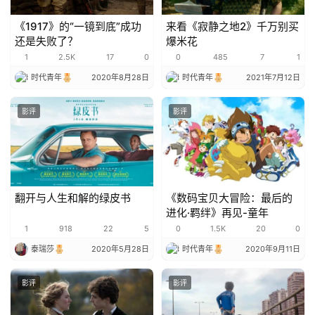
《1917》的“一镜到底”成功
来看《寂静之地2》千万别买
还是失败了？
爆米花
1
2.5K
17
0
0
485
7
1
时代青年
2020年8月28日
时代青年
2021年7月12日
影评
影评
翻开与人生和解的绿皮书
《数码宝贝大冒险：最后的
进化·羁绊》再见-童年
1
918
22
5
0
1.5K
20
0
泰瑞莎
2020年5月28日
时代青年
2020年9月11日
影评
影评