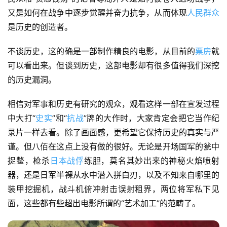
又是如何在战争中逐步觉醒并奋力抗争，从而体现
人民群众
是历史的创造者。
不谈历史，这的确是一部制作精良的电影，从目前的
票房
就
可以看出来。但谈到历史，这部电影却有很多值得我们深挖
的历史漏洞。
相信对军事和历史有研究的观众，观看这样一部在宣发过程
中大打“
史实
”和“
抗战
”牌的大作时，大家肯定会把它当作纪
录片一样去看。除了画面感，更希望它保持历史的真实与严
谨。但八佰在这点上没有做的很好。无论是开场国军的瓮中
捉鳖，枪杀
日本战俘
练胆，莫名其妙出来的神秘火焰喷射
器，还是日军半裸从水中潜入拼白刃，以及不知来自哪里的
装甲挖掘机，战斗机俯冲射击误射租界，两位将军私下见
面，这些都有些超出电影所谓的“艺术加工”的范畴了。