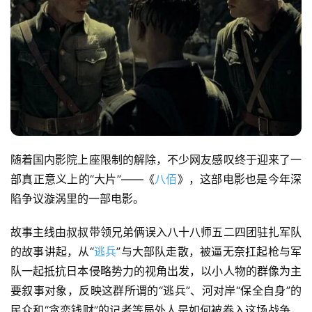
随着国内影院上座限制的解除，不少网友感叹终于迎来了一
部真正意义上的“大片”——《
八佰
》，这部电影也是今年深
陷争议漩涡里的一部电影。
故事主线由叔叔带领兄弟俩误入八十八师五二四团驻扎军队
的故事讲起，从“
逃兵
”与大部队走散，被逼无奈扛起枪与军
队一起抵抗日本侵略势力的视角出发，以小人物的群像为主
要叙事对象，反映这群所谓的“逃兵”、河对岸“保全自身”的
民众和“贪恋钱财”的记者等局外人是如何被卷入这场战争，