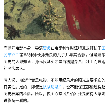
而抛开电影本身，导演
管虎
在电影制作时还特意去拜访了
国
民革命军
第88师师长孙元良的儿子并与其合影。但是熟悉
历史的人都知道，孙元良其实才是当初抛弃八百壮士而逃跑
的民族罪人。
首
页
有人说，电影毕竟是电影，不能用纪录片的眼光去要求它的
真实性。是的，即使是
抗战纪录片
，也不能保证都能经得起
栏
历史档案的检验。所以，换个心态《八佰》还是值得大家走
目
进影院一看的。
专