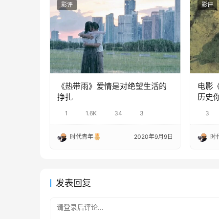
影评
影评
《热带雨》爱情是对绝望生活的
电影
挣扎
历史
1
1.6K
34
3
3
时代青年
2020年9月9日
时
发表回复
请登录后评论...