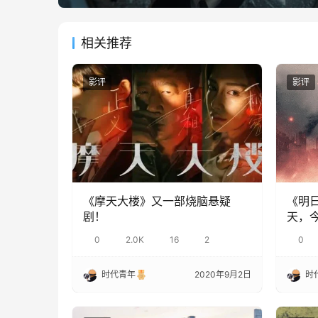
相关推荐
影评
影评
《摩天大楼》又一部烧脑悬疑
《明
剧！
天，
0
2.0K
16
2
0
时代青年
2020年9月2日
时