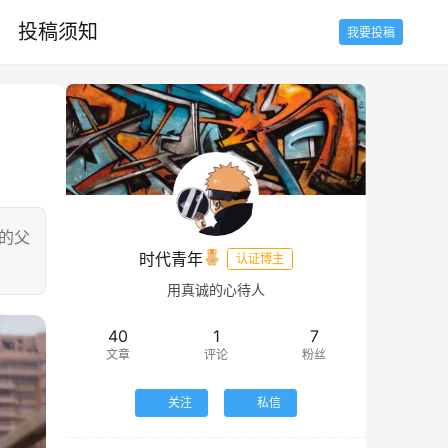
投稿须知
我要投稿
的父
时代青年
认证博主
用真诚的心待人
40
1
7
文章
评论
粉丝
关注
私信