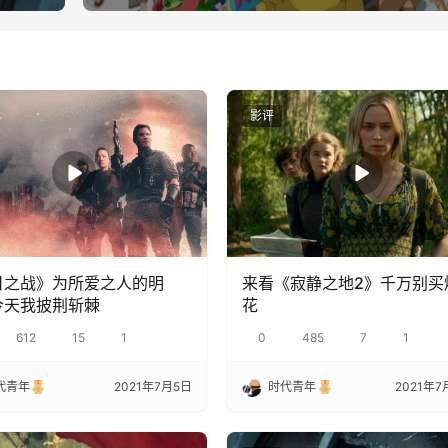
影评
日之战》为所爱之人的明
来看《寂静之地2》千万别买
今天我披荆斩棘
花
612
15
1
0
485
7
1
代青年
2021年7月5日
时代青年
2021年7