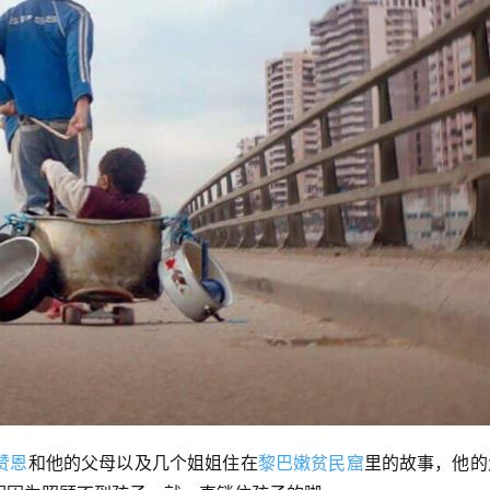
赞恩
和他的父母以及几个姐姐住在
黎巴嫩
贫民窟
里的故事，他的