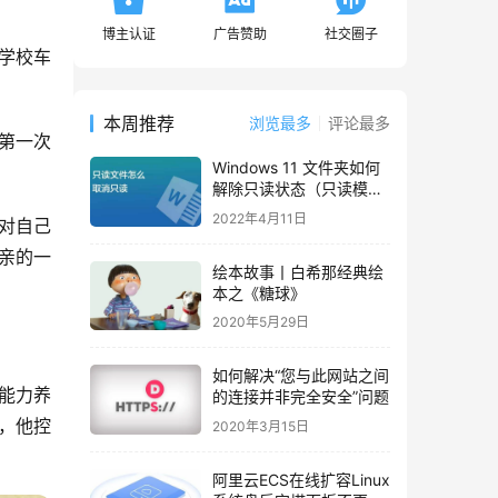
博主认证
广告赞助
社交圈子
学校车
本周推荐
浏览最多
评论最多
第一次
Windows 11 文件夹如何
解除只读状态（只读模
式）
2022年4月11日
对自己
亲的一
绘本故事丨白希那经典绘
本之《糖球》
2020年5月29日
如何解决“您与此网站之间
能力养
的连接并非完全安全”问题
，他控
2020年3月15日
阿里云ECS在线扩容Linux