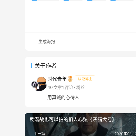
生成海报
关于作者
时代青年
认证博主
40
文章
1
评论
7
粉丝
用真诚的心待人
反潜战也可以拍的扣人心弦《灰猎犬号》
上一篇
2020年9月10