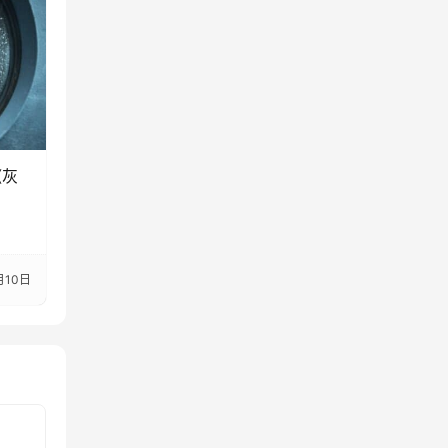
《灰
月10日