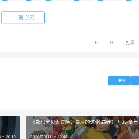
赞
(17)
0
0
打赏
关注
《数码宝贝大冒险：最后的进化·羁绊》再见-童年
日 20:19
2020年9月11日 12:48