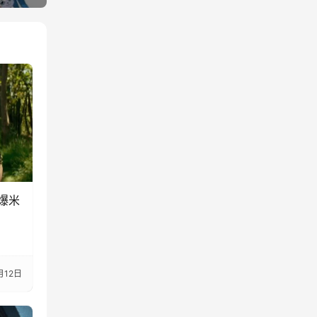
爆米
月12日