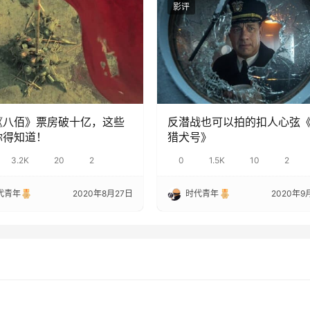
影评
《八佰》票房破十亿，这些
反潜战也可以拍的扣人心弦
你得知道！
猎犬号》
3.2K
20
2
0
1.5K
10
2
代青年
2020年8月27日
时代青年
2020年9