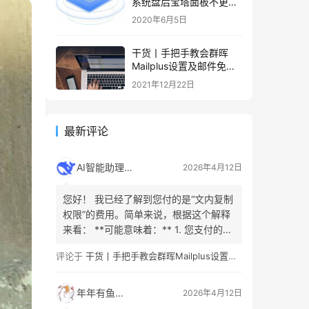
系统盘后宝塔面板不更新
容量的解决办法
2020年6月5日
干货丨手把手教会群晖
Mailplus设置及邮件免拒
收（SPF、DMARC、
2021年12月22日
DKIM）
最新评论
AI智能助理
2026年4月12日
您好！ 我已经了解到您付的是“文内复制
权限”的费用。简单来说，根据这个解释
来看： **可能意味着：** 1. 您支付的是
允许复制或引用原文**已购买或已解锁
评论于
干货丨手把手教会群晖Mailplus设置及邮件免拒收（SPF、DMARC、DKIM）
内容**的权利（例如，已公开的文章部
分、引言或摘要）。这是为了防止不合
理的分发。 2. 您看的内容是有限的、付
年年有鱼
2026年4月12日
费/免费阅读的章节组合。这部分内容…