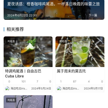
夏夜诱惑：橙香咖啡鸡尾酒，一杯落日晚霞的味蕾之旅
2024年6月22日 22:30
下一篇
相关推荐
鸡尾酒
鸡尾酒
特调鸡尾酒丨自由古巴
属于周末的莫吉托
Cuba Libre
0
101
7
0
1
87
4
0
海边吃瓜Iris
2024年5月24日
海边吃瓜Iris
2024年5月17日
鸡尾酒