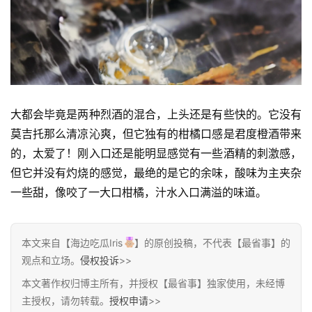
子
博
主
访
客
大都会毕竟是两种烈酒的混合，上头还是有些快的。它没有
莫吉托那么清凉沁爽，但它独有的柑橘口感是君度橙酒带来
地
的，太爱了！刚入口还是能明显感觉有一些酒精的刺激感，
摊
但它并没有灼烧的感觉，最绝的是它的余味，酸味为主夹杂
一些甜，像咬了一大口柑橘，汁水入口满溢的味道。
客
户
端
本文来自【海边吃瓜Iris
】的原创投稿，不代表【最省事】的
观点和立场。
侵权投诉
>>
投
本文著作权归博主所有，并授权【最省事】独家使用，未经博
稿
主授权，请勿转载。
授权申请
>>