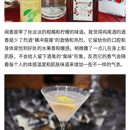
闻香是带了丝淡淡的柑橘和柠檬的味道。我觉得鸡尾酒的酒
首
页
香是少了烈酒“横冲直撞”的激情和热烈，它留给你的口腔和
身体是恰到好处的水果香和暖感。稍微撒了一点儿在身上和
栏
肌肤，不会给人留下酒鬼的“臭味”形象，反而它的香气会随
目
着每个人的体感温度和肌肤味道来增加一些不一样的气息。
专
题
简
讯
圈