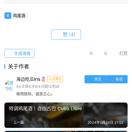
须
知
鸡尾酒
赞
(4)
生成海报
0
0
打赏
关于作者
海边吃瓜Iris
认证博主
关注
私信
44
文章
6
评论
5
问题
12
粉丝
格物致知，诚意正心。
特调鸡尾酒丨自由古巴 Cuba Libre
上一篇
2024年5月24日 21:52