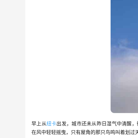
早上从
纽卡
出发，城市还未从昨日湿气中清醒，微暗
在风中轻轻摇曳，只有屋角的那只鸟鸣叫着划过