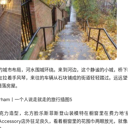
的城市布局，河水围城环绕。来到河边，这个静谧的小城，桥下
在拉着手风琴，来往的车辆从石块铺成的街道轻轻踏过。远远望
错落房屋。
新的巧克力造型，北方脸乐斯菲斯登山装模特在橱窗里在费力地‘
诱人。我在Accessory店外驻足良久，看着橱窗里的花围巾两眼放光，就