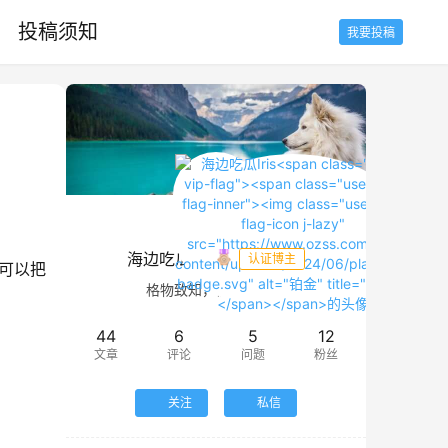
投稿须知
我要投稿
海边吃瓜Iris
认证博主
就可以把
格物致知，诚意正心。
44
6
5
12
文章
评论
问题
粉丝
关注
私信