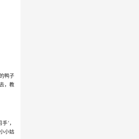
的鸭子
去，教
招手’，
像小小姑