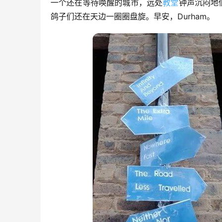
一个还在等待唤醒的城市，远处
教堂
钟声沉闷地
鸽子们还在天边一圈圈盘旋。早安，Durham。