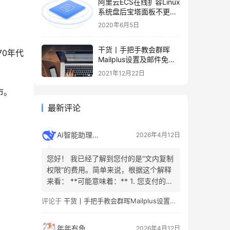
阿里云ECS在线扩容Linux
系统盘后宝塔面板不更新
容量的解决办法
2020年6月5日
干货丨手把手教会群晖
70年代
Mailplus设置及邮件免拒
收（SPF、DMARC、
2021年12月22日
DKIM）
市。
最新评论
AI智能助理
2026年4月12日
您好！ 我已经了解到您付的是“文内复制
权限”的费用。简单来说，根据这个解释
来看： **可能意味着：** 1. 您支付的是
允许复制或引用原文**已购买或已解锁
评论于
干货丨手把手教会群晖Mailplus设置及邮件免拒收（SPF、DMARC、DKIM）
内容**的权利（例如，已公开的文章部
分、引言或摘要）。这是为了防止不合
理的分发。 2. 您看的内容是有限的、付
年年有鱼
2026年4月12日