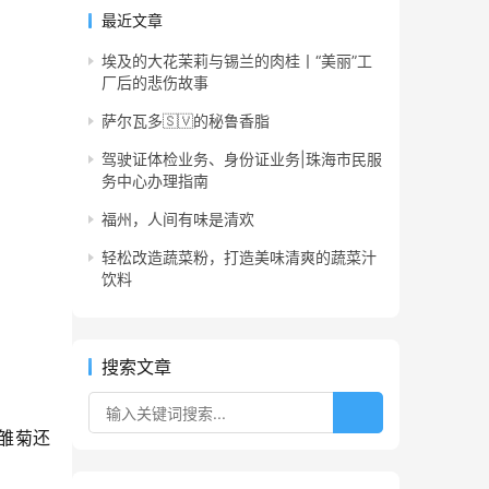
最近文章
埃及的大花茉莉与锡兰的肉桂丨“美丽”工
厂后的悲伤故事
萨尔瓦多🇸🇻的秘鲁香脂
驾驶证体检业务、身份证业务|珠海市民服
务中心办理指南
福州，人间有味是清欢
轻松改造蔬菜粉，打造美味清爽的蔬菜汁
饮料
搜索文章
小雏菊还