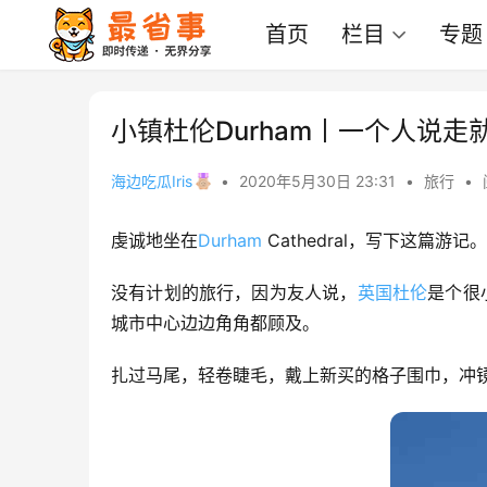
首页
栏目
专题
小镇杜伦Durham丨一个人说走
海边吃瓜Iris
•
2020年5月30日 23:31
•
旅行
•
虔诚地坐在
Durham
 Cathedral，写下这篇
没有计划的旅行，因为友人说，
英国
杜伦
是个很
城市中心边边角角都顾及。
扎过马尾，轻卷睫毛，戴上新买的格子围巾，冲