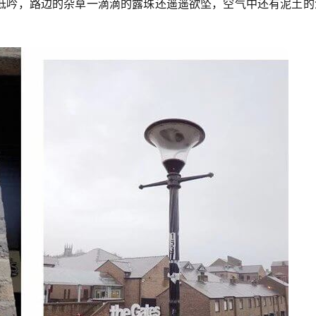
低吟，路边的杂草一滴滴的露珠还遥遥欲坠，空气中还有泥土的