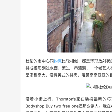
杜伦的市中心同
约克
比较相似，都是环形放射状
排成楔形划过水面，流过一串涟漪；一个老艺人
堂肃穆高大，没有英式的排房，唯见高高低低的
沿着小街上行，Thornton’s家在装扮最
Bodyshop Buy two free one还那么