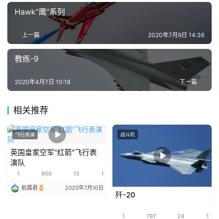
Hawk“鹰”系列
上一篇
2020年7月9日 14:36
教练-9
2020年4月7日 10:18
下一篇
相关推荐
飞行表演
战斗机
英国皇家空军“红箭”飞行表
演队
1
600
13
1
航展君
2020年7月10日
歼-20
1
797
24
1