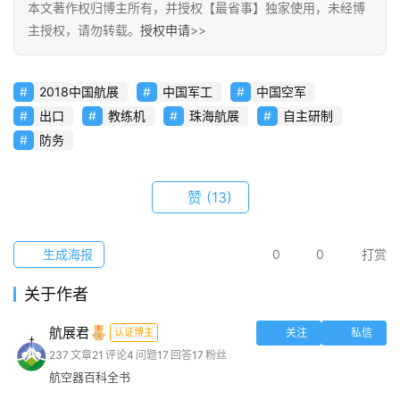
博
本文著作权归博主所有，并授权【最省事】独家使用，未经博
主
主授权，请勿转载。
授权申请
>>
访
2018中国航展
中国军工
中国空军
客
出口
教练机
珠海航展
自主研制
防务
地
摊
赞
(13)
客
户
生成海报
0
0
打赏
端
关于作者
投
稿
航展君
认证博主
关注
私信
须
237
文章
21
评论
4
问题
17
回答
17
粉丝
知
航空器百科全书