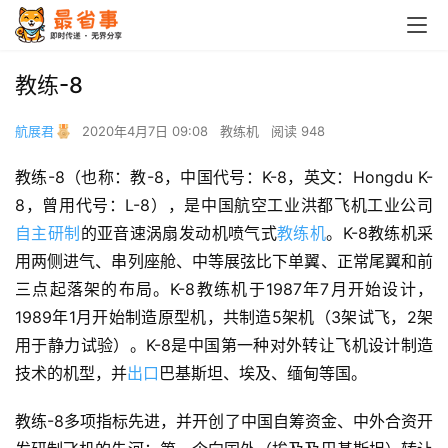
教练-8
航展君
2020年4月7日 09:08
教练机
阅读 948
教练-8（也称：教-8，中国代号：K-8，英文：Hongdu K-
8，曾用代号：L-8），是中国航空工业洪都飞机工业公司
自主研制
的亚音速涡扇发动机喷气式
教练机
。K-8教练机采
用两侧进气、串列座舱、中等展弦比下单翼、正常尾翼和前
三点起落架的布局。K-8教练机于1987年7月开始设计，
1989年1月开始制造原型机，共制造5架机（3架试飞，2架
用于静力试验）。K-8是中国第一种对外转让飞机设计制造
技术的机型，并
出口
巴基斯坦、埃及、缅甸等国。
教练-8多项指标先进，并开创了中国自筹资金、中外合资开