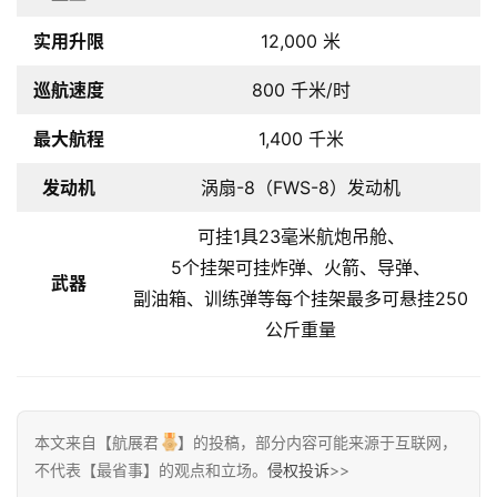
实用升限
12,000 米
首
巡航速度
800 千米/时
页
最大航程
1,400 千米
栏
目
发动机
涡扇-8（FWS-8）发动机
可挂1具23毫米航炮吊舱、
专
5个挂架可挂炸弹、火箭、导弹、
题
武器
副油箱、训练弹等每个挂架最多可悬挂250
公斤重量
简
讯
圈
本文来自【航展君
】的投稿，部分内容可能来源于互联网，
子
不代表【最省事】的观点和立场。
侵权投诉
>>