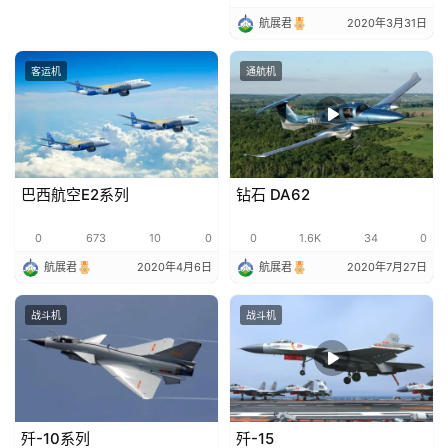
航展君
2020年3月31日
客运机
通航机
巴西航空E2系列
钻石 DA62
0
673
10
0
0
1.6K
34
0
航展君
2020年4月6日
航展君
2020年7月27日
战斗机
战斗机
歼-10系列
歼-15