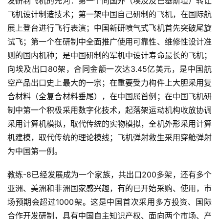
发研制飞机的先河：第一个向国外（埃及及巴基斯坦）转让
飞机设计制造技术；第一架中国自己研制的飞机，在国际航
展上登台进行飞行表演；中国新研喷气式飞机首先突破尾旋
试飞；第一个在研制中全面推广使用可靠性、维修性设计准
则的国内机种；是中国研制的军机中设计寿命最长的飞机；
向埃及出口80架，合同金额一次达3.45亿美元，是中国航
空产品出口史上最大的一宗；在重要受力构件上大胆采用复
合材料（全复合材料垂尾），在中国属首例；在中国飞机研
制中第一个积极采用数字化技术，起落架运动机构收放协调
采用计算机模拟，取代传统的实物模拟，全机外形采用计算
机建模，取代传统的理论模线；飞机弹射救生采用穿舱弹射
为中国第一例。
教练-8已经发展成为一个家族，共出口200多架，还有多个
亚洲、美洲和非洲国家感兴趣，有的已开始采购、使用，市
场预期会超过1000架。这是中国首次采用多方投资、国际
合作开发研制，具有中国自主知识产权、面向两个市场、产