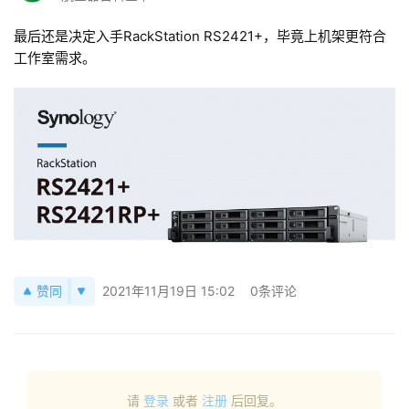
栏
目
最后还是决定入手RackStation RS2421+，毕竟上机架更符合
工作室需求。
专
题
简
讯
圈
子
赞同
2021年11月19日 15:02
0条评论
博
主
访
客
请
登录
或者
注册
后回复。