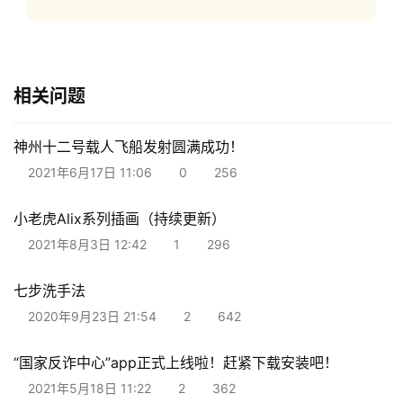
地
摊
相关问题
客
户
端
神州十二号载人飞船发射圆满成功！
2021年6月17日 11:06
0
256
投
稿
小老虎Alix系列插画（持续更新）
须
2021年8月3日 12:42
1
296
知
七步洗手法
2020年9月23日 21:54
2
642
“国家反诈中心”app正式上线啦！赶紧下载安装吧！
2021年5月18日 11:22
2
362