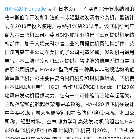
HA-420
HondaJet
是在日本设计，在美国北卡罗来纳州的
格林斯伯勒开发和制造的一款轻型双发涡扇公务机，最初计
划在2010年投入使用，最终推迟到2012年。该飞机研制厂
商为本田飞机公司。英国GKN航宇亚拉巴马公司提供机身结
构部件。加拿大埃夫科尔普工业公司提供机翼结构部件。英
国汉普森工业公司在美国的子公司制造尾翼。发动机由通用
电气一本田航空发动机公司提供。驾驶舱的航电系统由美国
高明公司提供。HA-420型飞机是一种具有非常规结构的低
翼单翼飞机；它主要由复合材料机身和铝机翼组成。飞机使
用本田和通用电气（GE）合作开发的GE-Honda HF120涡
轮风扇发动机提供动力。它有一个可伸缩的三轮车起落架，
主起落架和前轮起落架都是单轮的。HA-420型飞机在设计
中主要考虑了增大客舱空间和提高航程/降低油耗。本田公
司称，轻型材料、空气动力学和高效发动机的组合使HA-
420型飞机的燃油效率比同类飞机高出20%。当飞机在