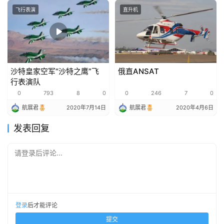
飞行表演
直升机
沙特皇家空军“沙特之鹰”飞
俄直ANSAT
行表演队
0
793
8
0
0
246
7
0
航展君
2020年7月14日
航展君
2020年4月6日
发表回复
请登录后评论...
登录
后才能评论
提交