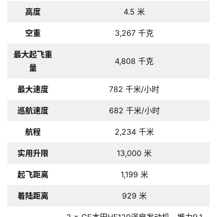
高度
4.5 米
空重
3,267 千克
最大起飞重
4,808 千克
量
最大速度
782 千米/小时
首
巡航速度
682 千米/小时
页
航程
2,234 千米
栏
实用升限
13,000 米
目
起飞距离
1,199 米
专
着陆距离
929 米
题