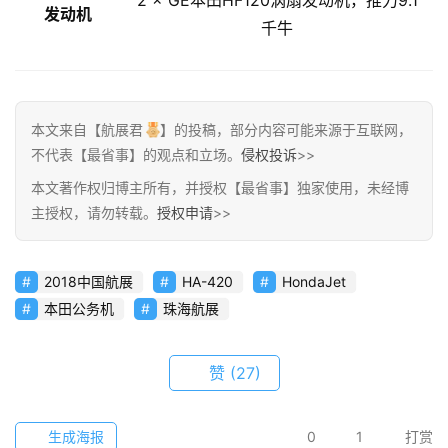
2 × GE本田HF120涡扇发动机，推力9.1
简
发动机
千牛
讯
圈
子
本文来自【航展君
】的投稿，部分内容可能来源于互联网，
不代表【最省事】的观点和立场。
侵权投诉
>>
博
本文著作权归博主所有，并授权【最省事】独家使用，未经博
主
主授权，请勿转载。
授权申请
>>
访
客
2018中国航展
HA-420
HondaJet
本田公务机
珠海航展
地
摊
赞
(27)
客
户
生成海报
0
1
打赏