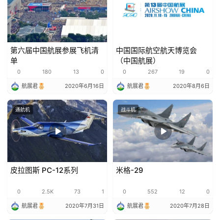
第六届中国航展参展飞机清
中国国际航空航天博览会
单
（中国航展）
0
180
13
0
0
267
19
0
航展君
2020年6月16日
航展君
2020年8月6日
通航机
战斗机
皮拉图斯 PC-12系列
米格-29
0
2.5K
73
1
0
552
12
0
航展君
2020年7月31日
航展君
2020年7月28日