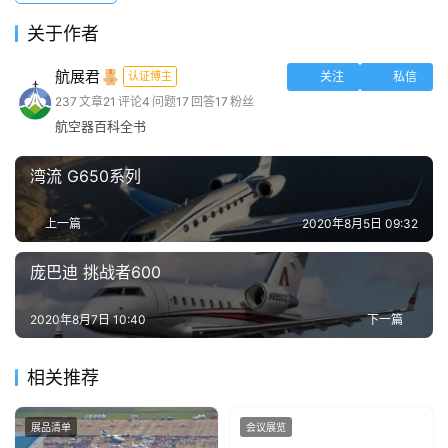
端
关于作者
投
航展君
认证博主
关注
私信
稿
237
文章
21
评论
4
问题
17
回答
17
粉丝
须
航空器百科全书
知
湾流 G650系列
上一篇
2020年8月5日 09:32
庞巴迪 挑战者600
2020年8月7日 10:40
下一篇
相关推荐
展品清单
会议展览