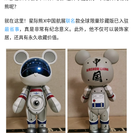
熊呢？
专
就在这里！星际熊X中国航展
联名
款全球限量珍藏版已入驻
题
最省事
，真是非常有纪念意义。此外，他不仅可以装饰家
居，还具有永久收藏价值。
简
讯
圈
子
博
主
访
客
地