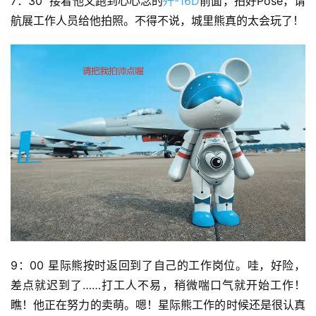
7：30  接着他又跑到心心念的
歼-16D
前面，拍好Pose，请
航展工作人员给他拍照。不得不说，城里熊真的太会玩了！
9：00 星际熊按时返回到了自己的工作岗位。哇，好险，
差点就迟到了……打工人不易，稍微喘口气就开始工作！
瞧！他正在努力的卖萌。嗯！星际熊工作的时候还是很认真