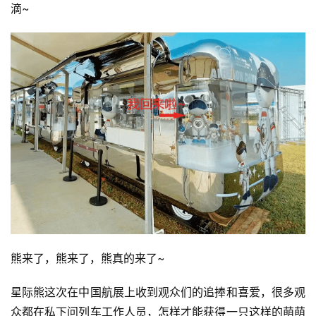
滴~
首
页
熊来了，熊来了，熊真的来了~
星际熊这次在中国航展上收到观众们的追捧和喜爱，很多观
栏
众都在私下问列车工作人员，怎样才能获得一只这样的萌萌
目