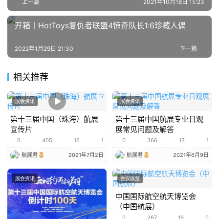
上一篇
2021年10月18日 15:23
开箱丨HotToys复仇者联盟4惊奇队长1:6珍藏人偶
2022年1月29日 21:30
下一篇
相关推荐
展会资讯
展会资讯
第十三届中国（珠海）航展
第十三届中国航展专业日观
宣传片
展常见问题及解答
0
405
16
1
0
366
13
1
航展君
2021年7月2日
航展君
2021年6月9日
展会资讯
会议展览
中国国际航空航天博览会
（中国航展）
0
267
19
0