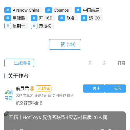
Airshow China
Cosmos
中国航展
星际熊
歼-16D
联名
运-20
星期一
热搜榜
赞
(29)
生成海报
0
2
打赏
关于作者
航展君
认证博主
关注
私信
237
文章
21
评论
4
问题
17
回答
17
粉丝
航空器百科全书
开箱丨HotToys 复仇者联盟4灭霸战损版1:6人偶