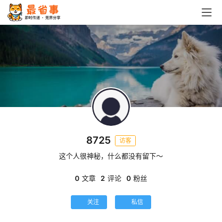
首
页
栏
目
专
题
8725
访客
简
这个人很神秘，什么都没有留下～
讯
0
文章
2
评论
0
粉丝
圈
关注
私信
子