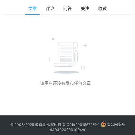
博
文章
评论
问答
关注
收藏
主
访
客
地
摊
客
该用户还没有发布任何文章。
户
端
投
稿
须
© 2008-2025 最省事 版权所有
粤ICP备20015672号-1
粤公网安备
知
44040202001094号