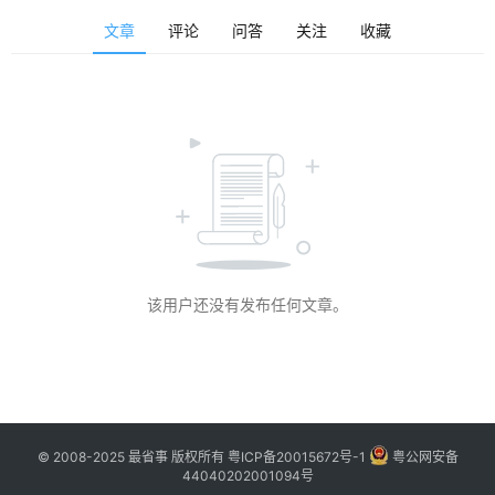
博
文章
评论
问答
关注
收藏
主
访
客
地
摊
客
该用户还没有发布任何文章。
户
端
投
稿
须
© 2008-2025 最省事 版权所有
粤ICP备20015672号-1
粤公网安备
知
44040202001094号