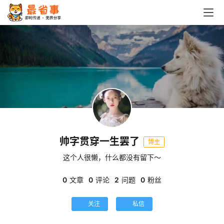
首
页
栏
目
专
题
帅字贯穿一生罢了
博主
简
这个人很懒，什么都没有留下～
讯
0
文章
0
评论
2
问题
0
粉丝
圈
关注
私信
子