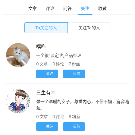
首
文章
评论
问答
关注
收藏
页
Ta关注的人
关注Ta的人
栏
目
噗咋
专
一个很“淡定”的产品经理
题
0
文章
0
评论
7
粉丝
关注
私信
简
讯
三生有幸
做一个温暖的女子，尊重内心，不俗不媚，宽容随
圈
和。
子
0
文章
0
评论
8
粉丝
博
关注
私信
主