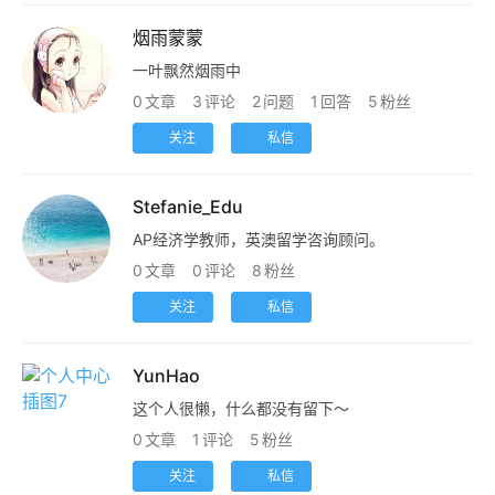
烟雨蒙蒙
访
一叶飘然烟雨中
客
0
文章
3
评论
2
问题
1
回答
5
粉丝
关注
私信
地
摊
Stefanie_Edu
客
AP经济学教师，英澳留学咨询顾问。
户
0
文章
0
评论
8
粉丝
端
关注
私信
投
稿
YunHao
须
这个人很懒，什么都没有留下～
知
0
文章
1
评论
5
粉丝
关注
私信