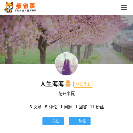
人生海海
认证博主
花开半夏
6
文章
5
评论
1
问题
1
回答
11
粉丝
关注
私信