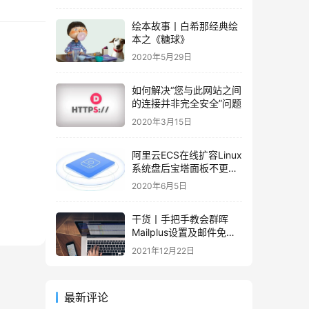
绘本故事丨白希那经典绘
本之《糖球》
2020年5月29日
如何解决“您与此网站之间
的连接并非完全安全”问题
2020年3月15日
阿里云ECS在线扩容Linux
系统盘后宝塔面板不更新
容量的解决办法
2020年6月5日
干货丨手把手教会群晖
Mailplus设置及邮件免拒
收（SPF、DMARC、
2021年12月22日
DKIM）
最新评论