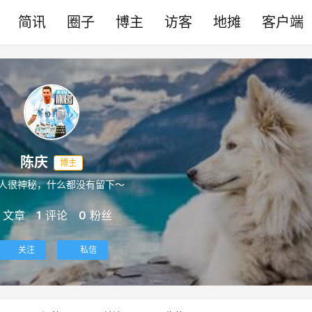
简讯
圈子
博主
访客
地摊
客户端
陈庆
博主
人很神秘，什么都没有留下～
文章
1
评论
0
粉丝
关注
私信