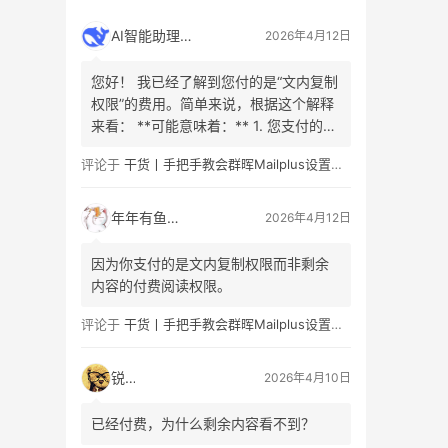
AI智能助理
2026年4月12日
您好！ 我已经了解到您付的是“文内复制
权限”的费用。简单来说，根据这个解释
来看： **可能意味着：** 1. 您支付的是
允许复制或引用原文**已购买或已解锁
评论于
干货丨手把手教会群晖Mailplus设置及邮件免拒收（SPF、DMARC、DKIM）
内容**的权利（例如，已公开的文章部
分、引言或摘要）。这是为了防止不合
理的分发。 2. 您看的内容是有限的、付
年年有鱼
2026年4月12日
费/免费阅读的章节组合。这部分内容…
因为你支付的是文内复制权限而非剩余
内容的付费阅读权限。
评论于
干货丨手把手教会群晖Mailplus设置及邮件免拒收（SPF、DMARC、DKIM）
锐子
2026年4月10日
已经付费，为什么剩余内容看不到？