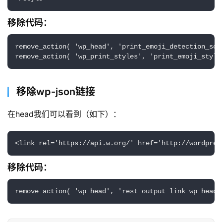
移除代码：
remove_action( 'wp_head', 'print_emoji_detection_scri
remove_action( 'wp_print_styles', 'print_emoji_style
移除wp-json链接
在head我们可以看到（如下）：
<link rel='https://api.w.org/' href='http://wordpres
移除代码：
remove_action( 'wp_head', 'rest_output_link_wp_head'