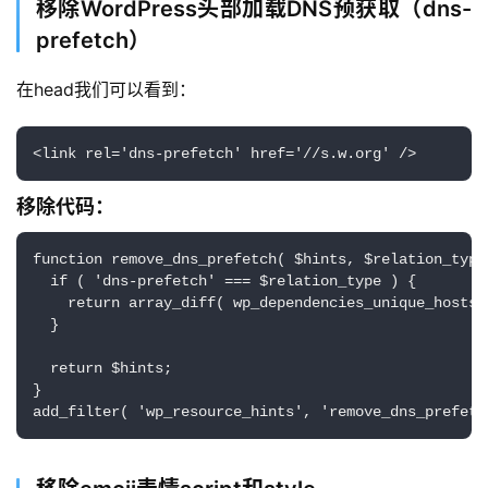
移除WordPress头部加载DNS预获取（dns-
prefetch）
首
在head我们可以看到：
页
<link rel='dns-prefetch' href='//s.w.org' />
栏
目
移除代码：
专
function remove_dns_prefetch( $hints, $relation_type 
题
  if ( 'dns-prefetch' === $relation_type ) {

    return array_diff( wp_dependencies_unique_hosts()
  }

简
讯
  return $hints;

}

add_filter( 'wp_resource_hints', 'remove_dns_prefetc
圈
子