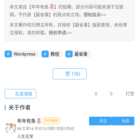
本文来自【年年有鱼
】的投稿，部分内容可能来源于互联
网，不代表【最省事】的观点和立场。
侵权投诉
>>
本文著作权归博主所有，并授权【最省事】独家使用，未经博
主授权，请勿转载。
授权申请
>>
Wordpress
教程
最省事
赞
(16)
生成海报
0
0
打赏
关于作者
年年有鱼
责任编辑
关注
私信
68
文章
14
评论
15
问题
1
回答
3
粉丝
人生无常