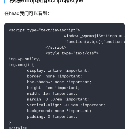
移除emoji表情script和style
博
主
在head我门可以看到：
访
<script type="text/javascript">

客
			window._wpemojiSettings = {"baseUrl":"https:\/\/s.w.org\/images\/core\/emoji\/2.3\/72x72\/","ext":".png","svgUrl":"https:\/\/s.w.org\/images\/core\/emoji\/2.3\/svg\/","svgExt":".svg","source":{"concatemoji":"http:\/\/wordpress.org\/wp-includes\/js\/wp-emoji-release.min.js?ver=4.8"}};

			!function(a,b,c){function d(a){var b,c,d,e,f=String.fromCharCode;if(!k||!k.fillText)return!1;switch(k.clearRect(0,0,j.width,j.height),k.textBaseline="top",k.font="600 32px Arial",a){case"flag":return k.fillText(f(55356,56826,55356,56819),0,0),b=j.toDataURL(),k.clearRect(0,0,j.width,j.height),k.fillText(f(55356,56826,8203,55356,56819),0,0),c=j.toDataURL(),b===c&&(k.clearRect(0,0,j.width,j.height),k.fillText(f(55356,57332,56128,56423,56128,56418,56128,56421,56128,56430,56128,56423,56128,56447),0,0),b=j.toDataURL(),k.clearRect(0,0,j.width,j.height),k.fillText(f(55356,57332,8203,56128,56423,8203,56128,56418,8203,56128,56421,8203,56128,56430,8203,56128,56423,8203,56128,56447),0,0),c=j.toDataURL(),b!==c);case"emoji4":return k.fillText(f(55358,56794,8205,9794,65039),0,0),d=j.toDataURL(),k.clearRect(0,0,j.width,j.height),k.fillText(f(55358,56794,8203,9794,65039),0,0),e=j.toDataURL(),d!==e}return!1}function e(a){var c=b.createElement("script");c.src=a,c.defer=c.type="text/javascript",b.getElementsByTagName("head")[0].appendChild(c)}var f,g,h,i,j=b.createElement("canvas"),k=j.getContext&&j.getContext("2d");for(i=Array("flag","emoji4"),c.supports={everything:!0,everythingExceptFlag:!0},h=0;h<i.length;h++)c.supports[i[h]]=d(i[h]),c.supports.everything=c.supports.everything&&c.supports[i[h]],"flag"!==i[h]&&(c.supports.everythingExceptFlag=c.supports.everythingExceptFlag&&c.supports[i[h]]);c.supports.everythingExceptFlag=c.supports.everythingExceptFlag&&!c.supports.flag,c.DOMReady=!1,c.readyCallback=function(){c.DOMReady=!0},c.supports.everything||(g=function(){c.readyCallback()},b.addEventListener?(b.addEventListener("DOMContentLoaded",g,!1),a.addEventListener("load",g,!1)):(a.attachEvent("onload",g),b.attachEvent("onreadystatechange",function(){"complete"===b.readyState&&c.readyCallback()})),f=c.source||{},f.concatemoji?e(f.concatemoji):f.wpemoji&&f.twemoji&&(e(f.twemoji),e(f.wpemoji)))}(window,document,window._wpemojiSettings);

		</script>

地
		<style type="text/css">

摊
img.wp-smiley,

img.emoji {

	display: inline !important;

客
	border: none !important;

户
	box-shadow: none !important;

端
	height: 1em !important;

	width: 1em !important;

	margin: 0 .07em !important;

投
	vertical-align: -0.1em !important;

稿
	background: none !important;

须
	padding: 0 !important;

}

知
</style>