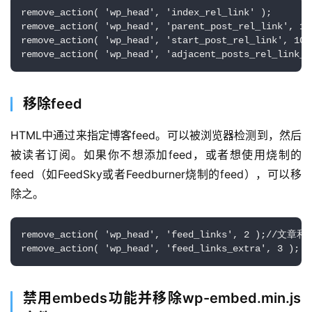
remove_action( 'wp_head', 'index_rel_link' );

remove_action( 'wp_head', 'parent_post_rel_link', 10,
remove_action( 'wp_head', 'start_post_rel_link', 10, 
remove_action( 'wp_head', 'adjacent_posts_rel_link_w
移除feed
HTML中通过来指定博客feed。可以被浏览器检测到，然后
被读者订阅。如果你不想添加feed，或者想使用烧制的
feed（如FeedSky或者Feedburner烧制的feed），可以移
除之。
remove_action( 'wp_head', 'feed_links', 2 );//文章和
remove_action( 'wp_head', 'feed_links_extra', 3 );
禁用embeds功能并移除wp-embed.min.js