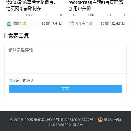
“渣渣辉”的幕后大佬倒台，
WordPress主题前台页面添
恺英网络前路何在
加用户头像
0
1.0K
8
0
0
1.5K
30
1
航展君
2019年7月1日
年年有鱼
2019年12月21日
发表回复
请登录后评论...
登录
后才能评论
提交
© 2008-2025 最省事 版权所有
粤ICP备20015672号-1
粤公网安备
44040202001094号