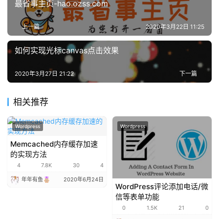
博
最省事主页-hao.ozss.com
主
上一篇
2020年3月22日 11:25
访
如何实现光标canvas点击效果
客
2020年3月27日 21:22
下一篇
地
摊
相关推荐
客
户
Wordpress
Wordpress
端
Memcached内存缓存加速
的实现方法
投
4
7.8K
30
4
稿
年年有鱼
2020年6月24日
WordPress评论添加电话/微
须
信等表单功能
知
0
1.5K
21
0