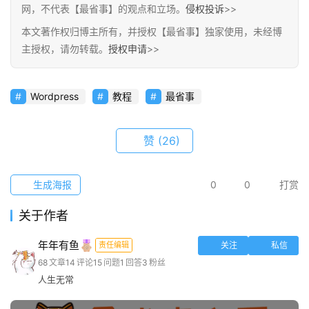
网，不代表【最省事】的观点和立场。
侵权投诉
>>
本文著作权归博主所有，并授权【最省事】独家使用，未经博
首
主授权，请勿转载。
授权申请
>>
页
栏
Wordpress
教程
最省事
目
赞
(26)
专
题
生成海报
0
0
打赏
简
关于作者
讯
年年有鱼
责任编辑
关注
私信
圈
68
文章
14
评论
15
问题
1
回答
3
粉丝
子
人生无常