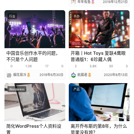
年年有鱼
2019年12月21日
行业
手办
中国音乐创作水平的问题，
开箱丨Hot Toys 复联4鹰眼
不只是个人问题
普通版1：6珍藏人偶
0
1.0K
17
0
2
3.8K
30
3
烟花易冷
2019年6月30日
航展君
2020年8月13日
Wordpress
产品
简化WordPress个人资料设
离开乔布斯的第8年，为什么
置
苹果没有垮？