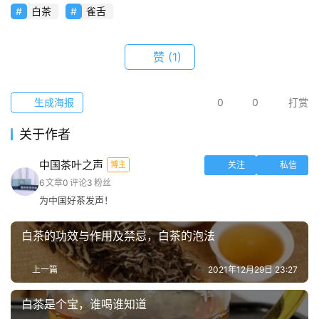
知
白茶
雀舌
赞
(1)
生成海报
0
0
打赏
关于作者
中国茶叶之声
博主
关注
私信
6
文章
0
评论
3
粉丝
为中国好茶发声！
白茶的功效与作用及禁忌，白茶的泡法
上一篇
2021年12月29日 23:27
白茶是个宝，谁喝谁知道