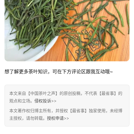
博
主
访
客
地
摊
想了解更多茶叶知识，可在下方评论区跟我互动哦~
客
户
本文来自【中国茶叶之声】的原创投稿，不代表【最省事】的
端
观点和立场。
侵权投诉
>>
本文著作权归博主所有，并授权【最省事】独家使用，未经博
投
主授权，请勿转载。
授权申请
>>
稿
须