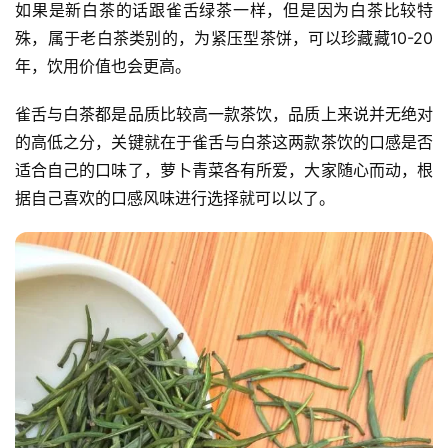
如果是新白茶的话跟雀舌绿茶一样，但是因为白茶比较特
殊，属于老白茶类别的，为紧压型茶饼，可以珍藏藏10-20
年，饮用价值也会更高。
首
雀舌与白茶都是品质比较高一款茶饮，品质上来说并无绝对
页
的高低之分，关键就在于雀舌与白茶这两款茶饮的口感是否
适合自己的口味了，萝卜青菜各有所爱，大家随心而动，根
栏
目
据自己喜欢的口感风味进行选择就可以以了。
专
题
简
讯
圈
子