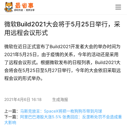
首
页
微软Build2021大会将于5月25日举行，采
用远程会议形式
栏
目
微软在近日正式宣布了Build2021开发者大会的举办时间为
2021年5月25日，由于疫情的关系，今年的活动还是采用
专
了远程会议形式。根据微软发布的日程列表，Build2021大
题
会将会在5月25日至5月27日举行，今年的大会依旧采取远
程会议的形式举办。
简
讯
2021年4月6日 16:18
生成海报
圈
子
上一篇：
马斯克放言：SpaceX将把一枚狗狗币带到月球
下一篇：
阿里巴巴港股大涨5.5% 张勇回应：反垄断处罚不会造成重
大影响
博