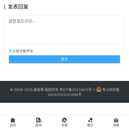
主
发表回复
访
请登录后评论...
客
地
摊
登录
后才能评论
提交
客
户
端
© 2008-2025 最省事 版权所有
粤ICP备20015672号-1
粤公网安备
投
44040202001094号
稿
须
知
首页
简讯
专题
圈子
地摊