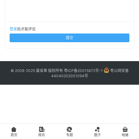
主
访
客
登录
后才能评论
提交
地
摊
客
© 2008-2025 最省事 版权所有
粤ICP备20015672号-1
粤公网安备
44040202001094号
户
端
投
稿
须
知
首页
简讯
专题
圈子
地摊