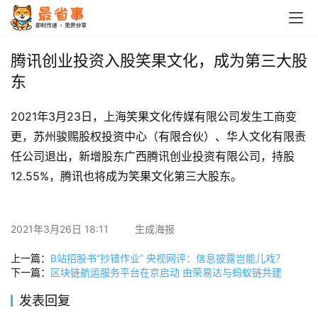
首
页
腾讯创业投资入股笑果文化，成为第三大股
东
栏
目
2021年3月23日，上海笑果文化传媒有限公司发生工商变
更，苏州骏赐股权投资中心（有限合伙）、华人文化有限责
专
任公司退出，新增股东广西腾讯创业投资有限公司，持股
题
12.55%，腾讯也将成为笑果文化第三大股东。
简
讯
2021年3月26日 18:11
生成海报
圈
上一篇：
B站招股书“抄错作业” 央视网评：信息披露岂能儿戏？
子
下一篇：
区块链航运服务平台在京启动 由荣易达与蚂蚁链共建
发表回复
博