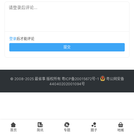
主
请登录后评论...
访
客
登录
后才能评论
地
提交
摊
客
户
© 2008-2025 最省事 版权所有
粤ICP备20015672号-1
粤公网安备
端
44040202001094号
投
稿
须
知
首页
简讯
专题
圈子
地摊