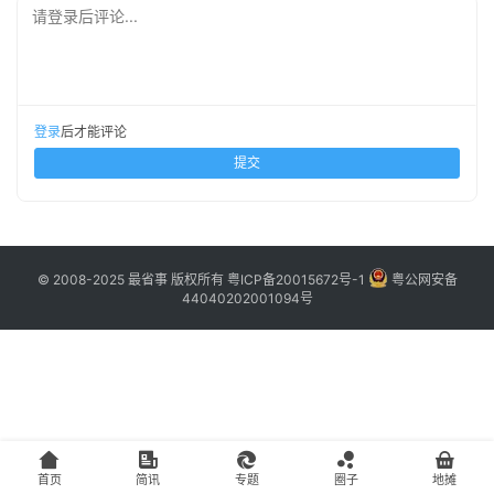
主
请登录后评论...
访
客
登录
后才能评论
地
提交
摊
客
户
© 2008-2025 最省事 版权所有
粤ICP备20015672号-1
粤公网安备
44040202001094号
端
投
稿
须
知
首页
简讯
专题
圈子
地摊