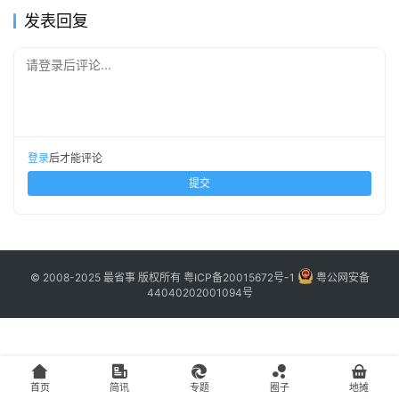
主
发表回复
访
请登录后评论...
客
地
摊
登录
后才能评论
提交
客
户
端
© 2008-2025 最省事 版权所有
粤ICP备20015672号-1
粤公网安备
投
44040202001094号
稿
须
知
首页
简讯
专题
圈子
地摊