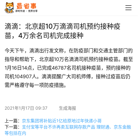
首
页
滴滴：北京超10万滴滴司机预约接种疫
苗，4万余名司机完成接种
栏
目
今天下午，滴滴出行发文称，在防疫部门和交通主管部门的
指导和帮助下，北京超10万名滴滴司机预约接种疫苗。截至
专
1月16日14点，已完成46787名司机接种疫苗，预约接种的
题
司机104907人。滴滴提醒广大司机师傅，接种过疫苗后仍
需严格遵守每一项防疫措施。
简
讯
2021年1月17日 09:37
生成海报
圈
子
上一篇：
京东集团将补贴近1亿给原地过年快递小哥
下一篇：
支付宝等平台不许再卖互联网存款产品 理财通、京东金融
等包括在内
博