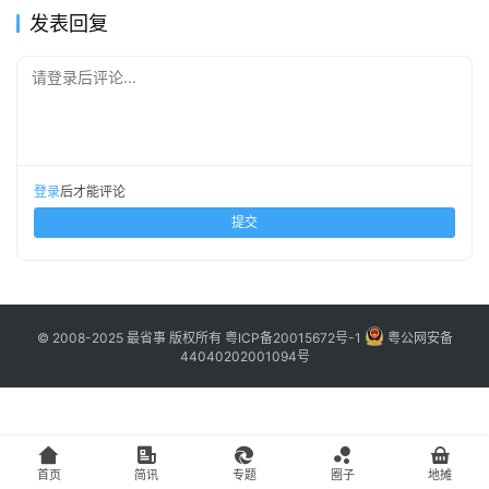
主
发表回复
访
请登录后评论...
客
地
摊
登录
后才能评论
提交
客
户
端
© 2008-2025 最省事 版权所有
粤ICP备20015672号-1
粤公网安备
44040202001094号
投
稿
须
知
首页
简讯
专题
圈子
地摊