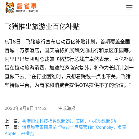
首
页
飞猪推出旅游业百亿补贴
栏
9月8日，飞猪旅行宣布启动百亿补贴计划，首期覆盖全国
目
百城十万家酒店，国庆前将扩展到交通出行和景区乐园等。
阿里巴巴集团副总裁兼飞猪旅行总裁庄卓然表示，百亿补贴
专
旨在拉动旅游消费，加速旅游商家复苏，将作为长期计划一
题
直做下去。“在行业困难时，只想着赚钱一点也不美。飞猪
坚持做平台，为商家和消费者提供OTA提供不了的价值。”
简
讯
2020年9月8日 14:52
生成海报
圈
子
上一篇：
香港恒生科技指数跌超2%，美团、小米均跌超6%
下一篇：
消息称苹果聘用前华特迪士尼高管Tim Connolly，负责
Apple TV+业务
博