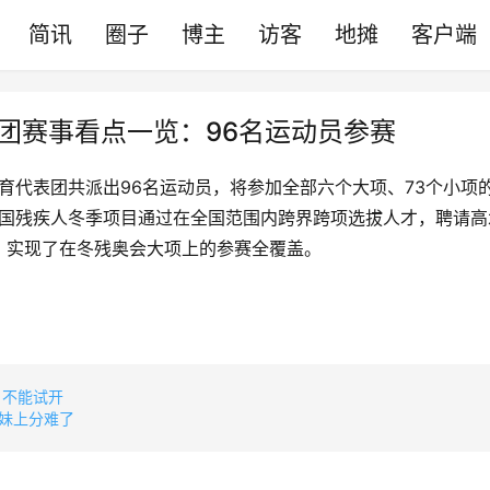
简讯
圈子
博主
访客
地摊
客户端
团赛事看点一览：96名运动员参赛
体育代表团共派出96名运动员，将参加全部六个大项、73个小项
中国残疾人冬季项目通过在全国范围内跨界跨项选拔人才，聘请
，实现了在冬残奥会大项上的参赛全覆盖。
：不能试开
妹上分难了