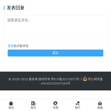
主
发表回复
访
请登录后评论...
客
地
摊
登录
后才能评论
提交
客
户
端
© 2008-2025 最省事 版权所有
粤ICP备20015672号-1
粤公网安备
投
44040202001094号
稿
须
知
首页
简讯
专题
圈子
地摊