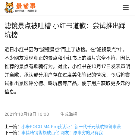
首
页
滤镜景点被吐槽 小红书道歉：尝试推出踩
坑榜
栏
目
近日小红书因为“滤镜景点”而上了热搜。在“滤镜景点”中，
不少网友发现真正的景点和小红书上的照片完全不符，因此
专
推荐的景点有欺骗行为。对此，小红书在10月17日发表声明
题
并道歉，承认部分用户存在过度美化笔记的情况，今后将尝
试推出景区评分榜、踩坑榜等产品，便于用户获取更多元的
简
讯
信息。
圈
2021年10月18日 10:00
生成海报
子
上一篇：
小米POCO M4 Pro获认证：新一代千元续航怪兽来袭
博
下一篇：
李佳琦销售额破百亿 网友：原来穷的只有我