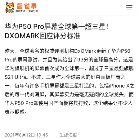
首
华为P50 Pro屏幕全球第一超三星！
页
DXOMARK回应评分标准
栏
昨天，全球著名的权威评测机构DxOMark更新了华为P50 
目
Pro的屏幕测试，并且为其给出了93分的全球最高分，这是
华为旗舰机的屏幕首次成为全球第一，超过了三星最强旗舰
专
题
S21 Ultra。不过，三星作为全球最大的屏幕面板厂商之
一，每年有许多手机屏幕都是三星打造的，包括iPhone X之
简
后的每一代刘海屏，其屏幕实力是毫无疑问的全球龙头，而
讯
华为P50 Pro却使用国产面板将其打败，这个结果让不少人
表示疑惑。
圈
子
2021年8月12日 10:45
生成海报