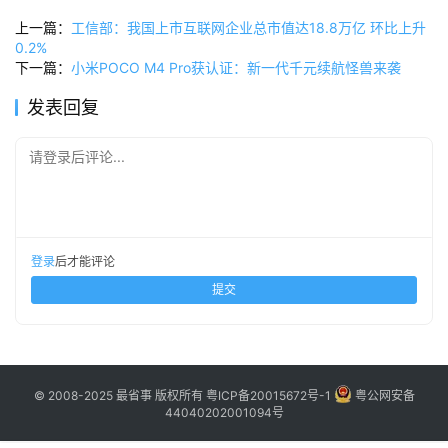
博
上一篇：
工信部：我国上市互联网企业总市值达18.8万亿 环比上升
主
0.2%
下一篇：
小米POCO M4 Pro获认证：新一代千元续航怪兽来袭
访
发表回复
客
请登录后评论...
地
摊
客
登录
后才能评论
户
提交
端
投
稿
© 2008-2025 最省事 版权所有
粤ICP备20015672号-1
粤公网安备
须
44040202001094号
知