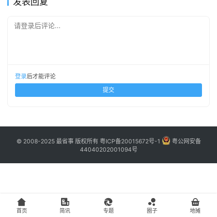
发表回复
主
请登录后评论...
访
客
地
登录
后才能评论
摊
提交
客
户
端
© 2008-2025 最省事 版权所有
粤ICP备20015672号-1
粤公网安备
44040202001094号
投
稿
须
知
首页
简讯
专题
圈子
地摊