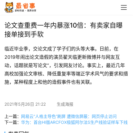
首
页
论文查重费一年内暴涨10倍：有卖家自曝
接单接到手软
栏
目
临近毕业季，交论文成了学子们的头等大事。日前，在
2019年闹出论文造假的演员翟天临更新微博并与网友互
专
动，话题就是写论文”，引发网友讨论。事实上，最近几年
题
高校加强论文审核、降低重复率等端正学术风气的要求和措
施，某种程度上和他的造假事件也有关联。
简
讯
2021年5月26日 21:22
生成海报
圈
子
上一篇：
网易云“人格主导色”刷屏 遭微信屏蔽：网页停止访问
下一篇：
华为：首台HI版ARCFOX极狐阿尔法S生产线验证样车下线
博