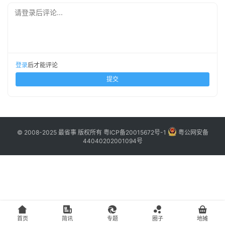
主
请登录后评论...
访
客
登录
后才能评论
地
提交
摊
客
户
© 2008-2025 最省事 版权所有
粤ICP备20015672号-1
粤公网安备
端
44040202001094号
投
稿
须
知
首页
简讯
专题
圈子
地摊