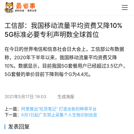
首
页
工信部：我国移动流量平均资费又降10%
5G标准必要专利声明数全球首位
栏
目
在今日的世界电信和信息社会日大会上，工信部公布数据
称，2020年下半年以来，我国移动流量平均资费又降
专
10%。数据显示，目前我国5G套餐用户已经超过3.5亿户，
题
5G套餐的单价目前下降到每个G为4.4元。
简
讯
2021年5月17日 19:03
生成海报
圈
上一篇：
阿里推出“吃货笔记” 打造全新的种草平台
子
下一篇：
6月1日起广东禁止采集个人生物识别信息
发表回复
博