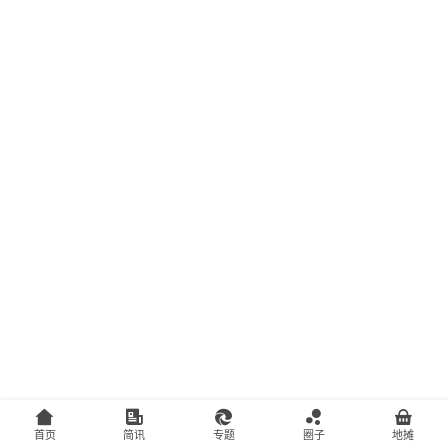
主
访
客
地
摊
客
户
端
投
稿
须
知
首页
简讯
专题
圈子
地摊