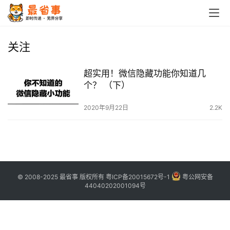
首
页
关注
栏
超实用！微信隐藏功能你知道几
目
个？ （下）
专
2020年9月22日
2.2K
题
简
讯
© 2008-2025 最省事 版权所有
粤ICP备20015672号-1
粤公网安备
圈
44040202001094号
子
博