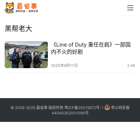
首
页
黑帮老大
栏
《Line of Duty 重任在肩》一部国
目
内不火的好剧
专
2020年9月17日
2.4K
题
简
讯
© 2008-2025 最省事 版权所有
粤ICP备20015672号-1
粤公网安备
圈
44040202001094号
子
博