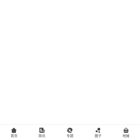
主
访
客
地
摊
客
户
端
投
稿
须
知
首页
简讯
专题
圈子
地摊