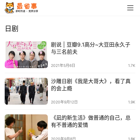
首
页
日剧
栏
剧说 | 豆瓣9.1高分~大豆田永久子
目
与三名前夫
专
2021年5月6日
1.7K
题
沙雕日剧《我是大哥大》，看了真
简
的会上瘾
讯
2020年9月12日
1.9K
圈
《凪的新生活》做普通的自己，总
子
有不普通的爱情
博
2020年9月8日
1.8K