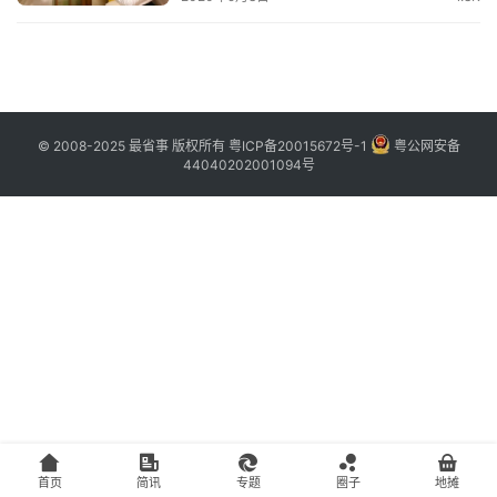
主
访
客
© 2008-2025 最省事 版权所有
粤ICP备20015672号-1
粤公网安备
地
44040202001094号
摊
客
户
端
投
稿
须
知
首页
简讯
专题
圈子
地摊