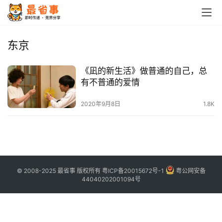
首
页
东京
栏
《凪的新生活》做普通的自己，总
目
有不普通的爱情
专
2020年9月8日
1.8K
题
简
讯
© 2008-2025 最省事 版权所有
粤ICP备20015672号-1
粤公网安备
圈
44040202001094号
子
博