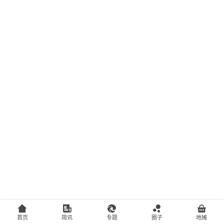
主
访
客
地
摊
客
户
端
投
稿
须
知
首页
简讯
专题
圈子
地摊