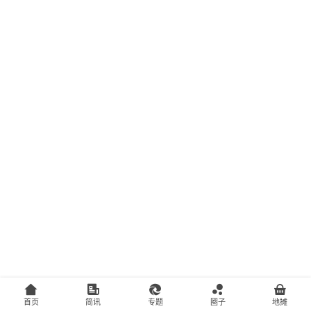
主
访
客
地
摊
客
户
端
投
稿
须
知
首页
简讯
专题
圈子
地摊