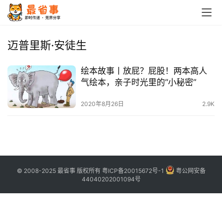
首
页
迈普里斯·安徒生
栏
绘本故事丨放屁？屁股！两本高人
目
气绘本，亲子时光里的“小秘密”
专
2020年8月26日
2.9K
题
简
讯
© 2008-2025 最省事 版权所有
粤ICP备20015672号-1
粤公网安备
圈
44040202001094号
子
博