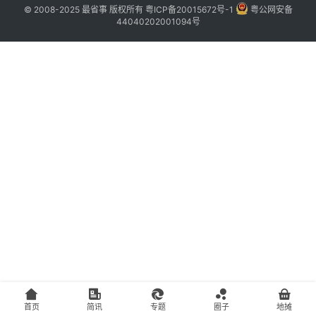
主
© 2008-2025 最省事 版权所有
粤ICP备20015672号-1
粤公网安备
44040202001094号
访
客
地
摊
客
户
端
投
稿
须
知
首页
简讯
专题
圈子
地摊