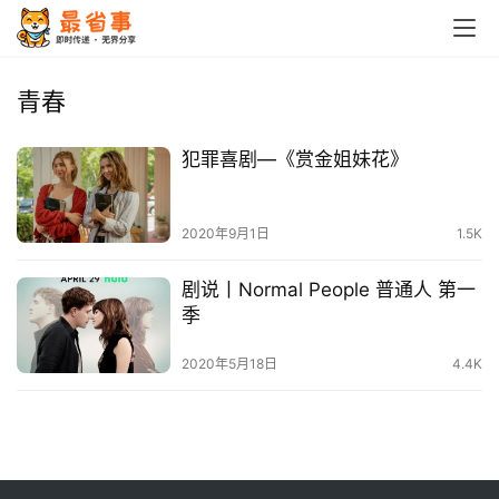
首
页
青春
栏
犯罪喜剧—《赏金姐妹花》
目
专
2020年9月1日
1.5K
题
剧说丨Normal People 普通人 第一
简
季
讯
2020年5月18日
4.4K
圈
子
博