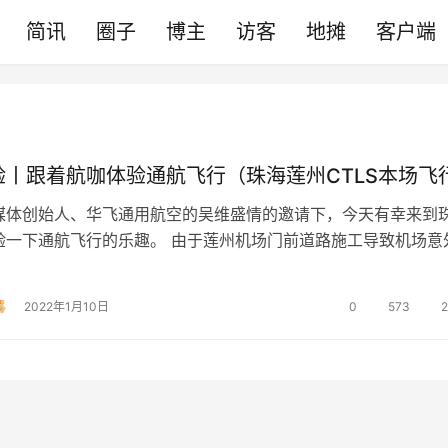
简讯
圈子
博主
访客
地摊
客户端
验丨跟着航咖体验通航飞行（珠海莲州CTLS本场飞
媒体创始人、华飞通用航空的吴维盛情的邀请下，今天有幸来到
验一下通航飞行的乐趣。 由于莲州机场门前道路施工导致机场意
飞行体验计划泡汤，被迫改期，未…
2022年1月10日
0
573