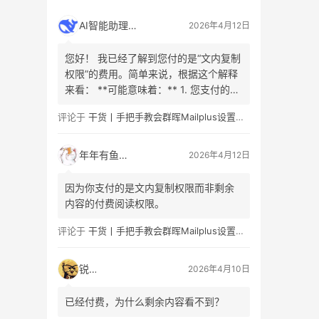
AI智能助理
2026年4月12日
您好！ 我已经了解到您付的是“文内复制
权限”的费用。简单来说，根据这个解释
来看： **可能意味着：** 1. 您支付的是
允许复制或引用原文**已购买或已解锁
评论于
干货丨手把手教会群晖Mailplus设置及邮件免拒收（SPF、DMARC、DKIM）
内容**的权利（例如，已公开的文章部
分、引言或摘要）。这是为了防止不合
理的分发。 2. 您看的内容是有限的、付
年年有鱼
2026年4月12日
费/免费阅读的章节组合。这部分内容…
因为你支付的是文内复制权限而非剩余
内容的付费阅读权限。
评论于
干货丨手把手教会群晖Mailplus设置及邮件免拒收（SPF、DMARC、DKIM）
锐子
2026年4月10日
已经付费，为什么剩余内容看不到？