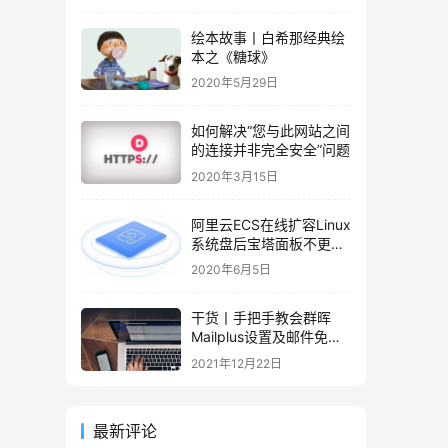
绘本故事丨白希那经典绘
本之《糖球》
2020年5月29日
如何解决“您与此网站之间
的连接并非完全安全”问题
2020年3月15日
阿里云ECS在线扩容Linux
系统盘后宝塔面板不更新
容量的解决办法
2020年6月5日
干货丨手把手教会群晖
Mailplus设置及邮件免拒
收（SPF、DMARC、
2021年12月22日
DKIM）
最新评论