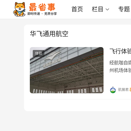
首页
栏目
专题
华飞通用航空
飞行体
体验
经航咖自
州机场体
了一天，
航展君