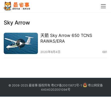
首
页
Sky Arrow
栏
天箭 Sky Arrow 650 TCNS
目
RAWAS/ERA
专
2020年8月4日
681
题
简
讯
© 2008-2025 最省事 版权所有
粤ICP备20015672号-1
粤公网安备
圈
44040202001094号
子
博