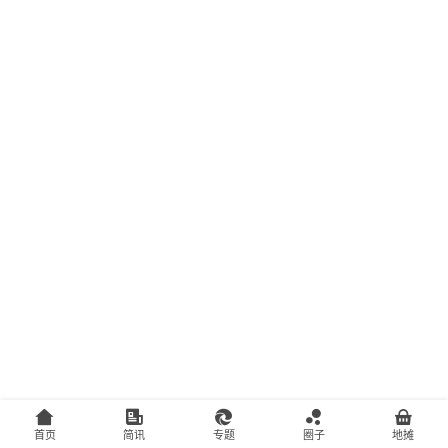
主
访
客
地
摊
客
户
端
投
稿
须
知
首页
简讯
专题
圈子
地摊