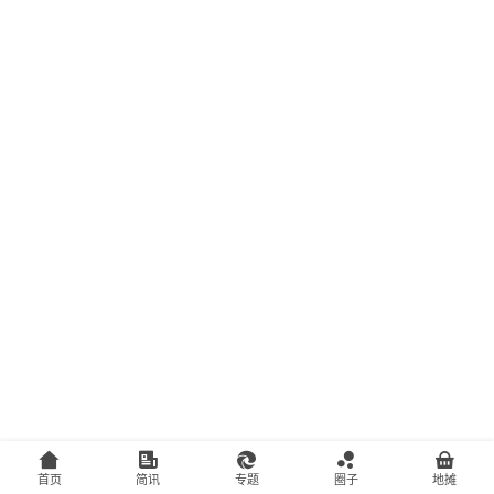
主
访
客
地
摊
客
户
端
投
稿
须
知
首页
简讯
专题
圈子
地摊