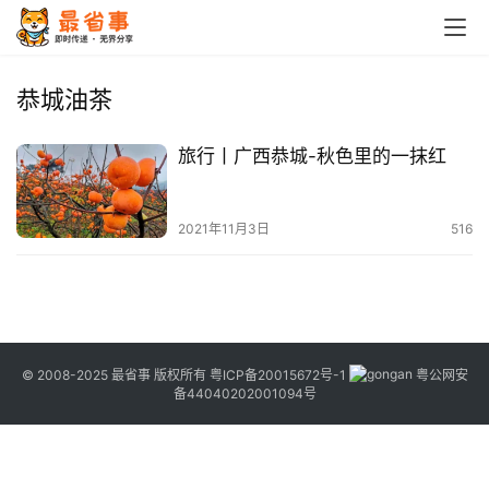
首
页
恭城油茶
栏
旅行丨广西恭城-秋色里的一抹红
目
专
2021年11月3日
516
题
简
讯
© 2008-2025 最省事 版权所有
粤ICP备20015672号-1
粤公网安
圈
备44040202001094号
子
博