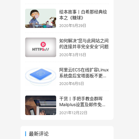
绘本故事丨白希那经典绘
本之《糖球》
2020年5月29日
如何解决“您与此网站之间
的连接并非完全安全”问题
2020年3月15日
阿里云ECS在线扩容Linux
系统盘后宝塔面板不更新
容量的解决办法
2020年6月5日
干货丨手把手教会群晖
Mailplus设置及邮件免拒
收（SPF、DMARC、
2021年12月22日
DKIM）
最新评论