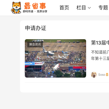
首页
栏目
专题
申请办证
第13
展会资讯
不知道前
年第十三
线了。 自
Soso