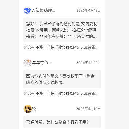
AI智能助理
2026年4月12日
您好！ 我已经了解到您付的是“文内复制
权限”的费用。简单来说，根据这个解释
来看： **可能意味着：** 1. 您支付的是
允许复制或引用原文**已购买或已解锁
评论于
干货丨手把手教会群晖Mailplus设置及邮件免拒收（SPF、DMARC、DKIM）
内容**的权利（例如，已公开的文章部
分、引言或摘要）。这是为了防止不合
理的分发。 2. 您看的内容是有限的、付
年年有鱼
2026年4月12日
费/免费阅读的章节组合。这部分内容…
因为你支付的是文内复制权限而非剩余
内容的付费阅读权限。
评论于
干货丨手把手教会群晖Mailplus设置及邮件免拒收（SPF、DMARC、DKIM）
锐子
2026年4月10日
已经付费，为什么剩余内容看不到？