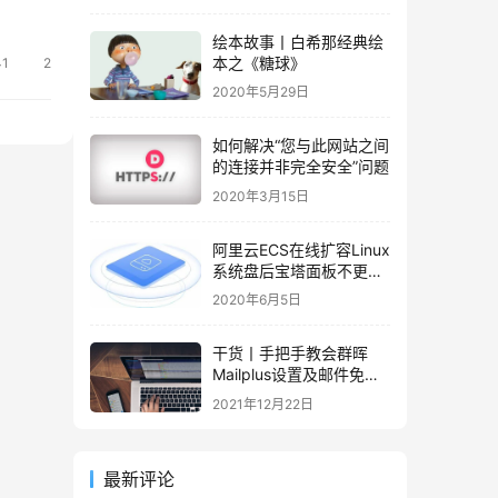
绘本故事丨白希那经典绘
本之《糖球》
41
2
2020年5月29日
如何解决“您与此网站之间
的连接并非完全安全”问题
2020年3月15日
阿里云ECS在线扩容Linux
系统盘后宝塔面板不更新
容量的解决办法
2020年6月5日
干货丨手把手教会群晖
Mailplus设置及邮件免拒
收（SPF、DMARC、
2021年12月22日
DKIM）
最新评论