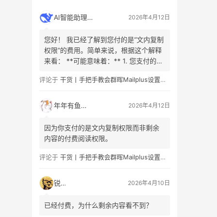
AI智能助理
2026年4月12日
您好！ 我已经了解到您付的是“文内复制
权限”的费用。简单来说，根据这个解释
来看： **可能意味着：** 1. 您支付的是
允许复制或引用原文**已购买或已解锁
评论于
干货丨手把手教会群晖Mailplus设置及邮件免拒收（SPF、DMARC、DKIM）
内容**的权利（例如，已公开的文章部
分、引言或摘要）。这是为了防止不合
理的分发。 2. 您看的内容是有限的、付
年年有鱼
2026年4月12日
费/免费阅读的章节组合。这部分内容…
因为你支付的是文内复制权限而非剩余
内容的付费阅读权限。
评论于
干货丨手把手教会群晖Mailplus设置及邮件免拒收（SPF、DMARC、DKIM）
锐子
2026年4月10日
已经付费，为什么剩余内容看不到？