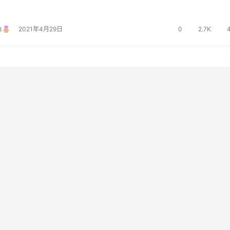
长隆国际海洋度假区，有8…
鱼
2021年4月29日
0
2.7K