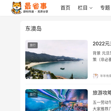
首页
栏目
专题
东澳岛
202
旅行
背景 元
策（非必
难忘的20
年年有
旅游攻
旅行
五一劳动
大家推荐几