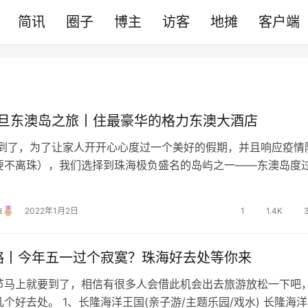
简讯
圈子
博主
访客
地摊
客户端
2元旦东澳岛之旅丨住最豪华的格力东澳大酒店
旦到了，为了让家人开开心心度过一个美好的假期，并且响应疫情
要不离珠），我们选择到珠海极负盛名的岛屿之一——东澳岛度
22年元旦~ 时间：2022…
鱼
2022年1月2日
1
1.4K
略丨今年五一过个寂寞？珠海好去处等你来
节马上就要到了，相信有很多人会借此机会出去旅游放松一下吧
个好去处。 1、长隆海洋王国(亲子游/主题乐园/戏水) 长隆海