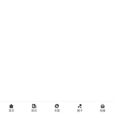
主
访
客
地
摊
客
户
端
投
稿
须
知
首页
简讯
专题
圈子
地摊