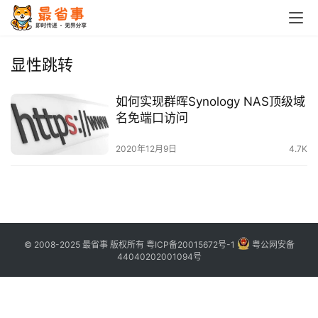
首
页
显性跳转
栏
如何实现群晖Synology NAS顶级域
目
名免端口访问
专
2020年12月9日
4.7K
题
简
讯
© 2008-2025 最省事 版权所有
粤ICP备20015672号-1
粤公网安备
圈
44040202001094号
子
博