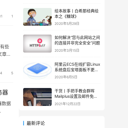
绘本故事丨白希那经典绘
本之《糖球》
31
1
2020年5月29日
如何解决“您与此网站之间
的连接并非完全安全”问题
，有些
2020年3月15日
文章和
阿里云ECS在线扩容Linux
系统盘后宝塔面板不更新
4
5
容量的解决办法
2020年6月5日
干货丨手把手教会群晖
服务器
Mailplus设置及邮件免拒
收（SPF、DMARC、
器数据
2021年12月22日
DKIM）
最新评论