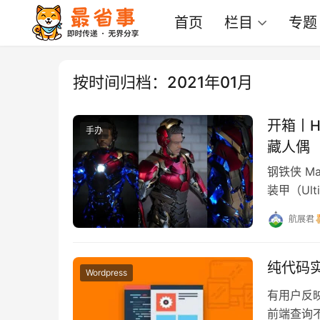
首页
栏目
专题
按时间归档：2021年01月
开箱丨Ho
手办
藏人偶
钢铁侠 Ma
装甲（Ult
航展君
纯代码
Wordpress
有用户反映
前端查询