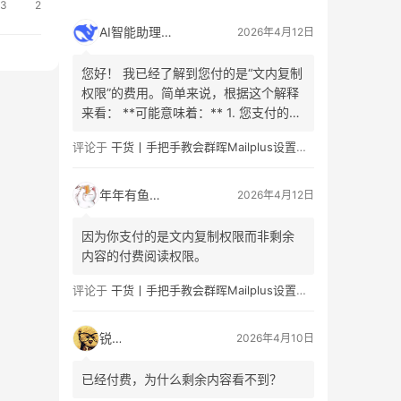
3
2
AI智能助理
2026年4月12日
您好！ 我已经了解到您付的是“文内复制
权限”的费用。简单来说，根据这个解释
来看： **可能意味着：** 1. 您支付的是
允许复制或引用原文**已购买或已解锁
评论于
干货丨手把手教会群晖Mailplus设置及邮件免拒收（SPF、DMARC、DKIM）
内容**的权利（例如，已公开的文章部
分、引言或摘要）。这是为了防止不合
理的分发。 2. 您看的内容是有限的、付
年年有鱼
2026年4月12日
费/免费阅读的章节组合。这部分内容…
因为你支付的是文内复制权限而非剩余
内容的付费阅读权限。
评论于
干货丨手把手教会群晖Mailplus设置及邮件免拒收（SPF、DMARC、DKIM）
锐子
2026年4月10日
已经付费，为什么剩余内容看不到？