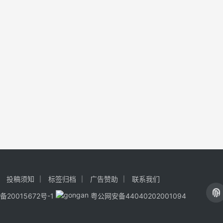
投稿须知
标签归档
广告赞助
联系我们
备20015672号-1
粤公网安备44040202001094