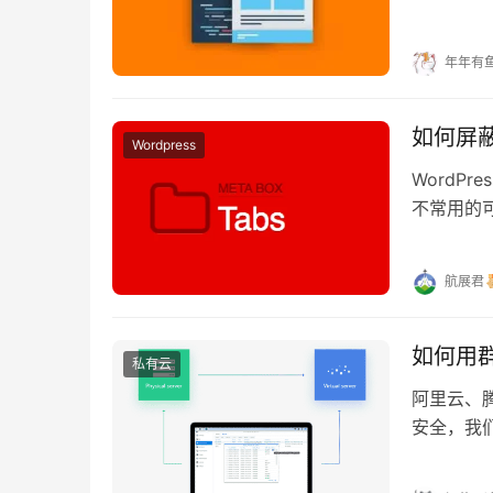
分类就好
年年有
如何屏蔽
Wordpress
WordP
不常用的可
页面发布页
航展君
如何用群晖
私有云
阿里云、
安全，我们
Backup f