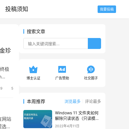
投稿须知
我要投稿
搜索文章
合金珍
为终极
n…
博主认证
广告赞助
社交圈子
39
5
本周推荐
浏览最多
评论最多
Windows 11 文件夹如何
解除只读状态（只读模
在网站
式）
需选择
2022年4月11日